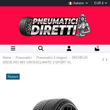
Italiano
EUR €
0
Home
Pneumatici
Pneumatici 4 stagioni
MICHELIN
255/35 R21 98Y CROSSCLIMATE 3 SPORT XL
Nuovo