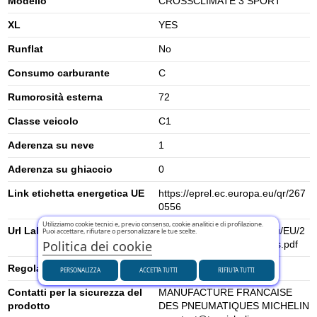
Modello
CROSSCLIMATE 3 SPORT
XL
YES
Runflat
No
Consumo carburante
C
Rumorosità esterna
72
Classe veicolo
C1
Aderenza su neve
1
Aderenza su ghiaccio
0
Link etichetta energetica UE
https://eprel.ec.europa.eu/qr/267
0556
Utilizziamo cookie tecnici e, previo consenso, cookie analitici e di profilazione.
Url Label
https://www.tyrelabelling.eu/EU/2
Puoi accettare, rifiutare o personalizzare le tue scelte.
Politica dei cookie
020-740/es/521876_fcs_es.pdf
Regolamento UE (2020/740)
2020/740
PERSONALIZZA
ACCETTA TUTTI
RIFIUTA TUTTI
Contatti per la sicurezza del
MANUFACTURE FRANCAISE
prodotto
DES PNEUMATIQUES MICHELIN