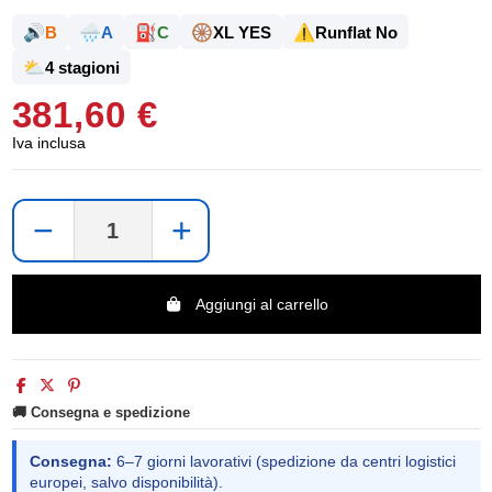
🔊
🌧️
⛽
🛞
⚠️
B
A
C
XL YES
Runflat No
⛅
4 stagioni
381,60 €
Iva inclusa
−
+
Aggiungi al carrello
🚚 Consegna e spedizione
Consegna:
6–7 giorni lavorativi (spedizione da centri logistici
europei, salvo disponibilità).