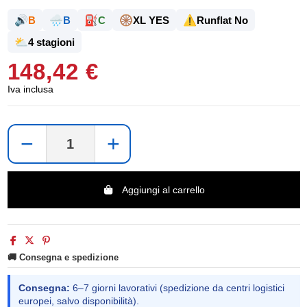
🔊
🌧️
⛽
🛞
⚠️
B
B
C
XL YES
Runflat No
⛅
4 stagioni
148,42 €
Iva inclusa
−
+
Aggiungi al carrello
🚚 Consegna e spedizione
Consegna:
6–7 giorni lavorativi (spedizione da centri logistici
europei, salvo disponibilità).