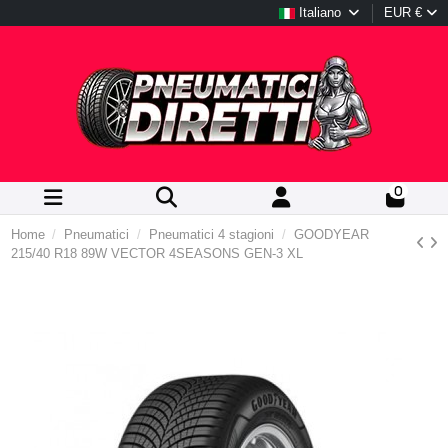
Italiano
EUR €
0
Home
Pneumatici
Pneumatici 4 stagioni
GOODYEAR
215/40 R18 89W VECTOR 4SEASONS GEN-3 XL