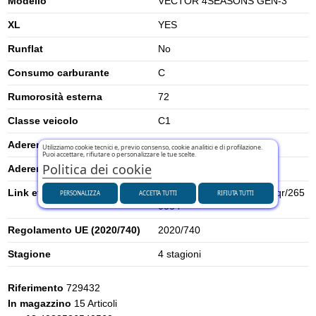
Modello
VECTOR 4SEASONS GEN-3
XL
YES
Runflat
No
Consumo carburante
C
Rumorosità esterna
72
Classe veicolo
C1
Aderenza su neve
1
Utilizziamo cookie tecnici e, previo consenso, cookie analitici e di profilazione.
Puoi accettare, rifiutare o personalizzare le tue scelte.
Politica dei cookie
Aderenza su ghiaccio
0
Link etichetta energetica UE
https://eprel.ec.europa.eu/qr/265
PERSONALIZZA
ACCETTA TUTTI
RIFIUTA TUTTI
0334
Regolamento UE (2020/740)
2020/740
Stagione
4 stagioni
Riferimento
729432
In magazzino
15 Articoli