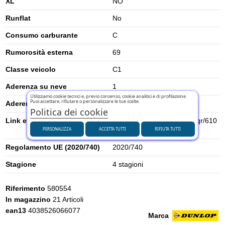
XL
NO
Runflat
No
Consumo carburante
C
Rumorosità esterna
69
Classe veicolo
C1
Aderenza su neve
1
Utilizziamo cookie tecnici e, previo consenso, cookie analitici e di profilazione.
Puoi accettare, rifiutare o personalizzare le tue scelte.
Aderenza su ghiaccio
0
Politica dei cookie
Link etichetta energetica UE
https://eprel.ec.europa.eu/qr/610
PERSONALIZZA
ACCETTA TUTTI
RIFIUTA TUTTI
557
Regolamento UE (2020/740)
2020/740
Stagione
4 stagioni
Riferimento
580554
In magazzino
21 Articoli
ean13
4038526066077
Marca