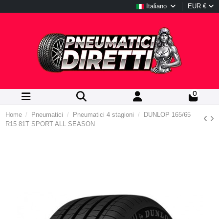
Italiano
EUR €
0
Home
Pneumatici
Pneumatici 4 stagioni
DUNLOP 165/65
R15 81T SPORT ALL SEASON