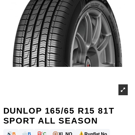
DUNLOP 165/65 R15 81T
SPORT ALL SEASON
🔊
🌧️
⛽
🛞
⚠️
B
B
C
XL NO
Runflat No