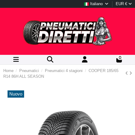
Italiano
EUR €
0
Home
Pneumatici
Pneumatici 4 stagioni
COOPER 185/65
R14 86H ALL SEASON
Nuovo