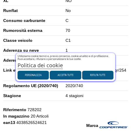
XL
NO
Runflat
No
Consumo carburante
C
Rumorosità esterna
70
Classe veicolo
C1
Aderenza su neve
1
Utilizziamo cookie tecnici e, previo consenso, cookie analitici e di profilazione.
Puoi accettare, rifiutare o personalizzare le tue scelte.
Aderenza su ghiaccio
0
Politica dei cookie
Link etichetta energetica UE
https://eprel.ec.europa.eu/qr/254
PERSONALIZZA
ACCETTA TUTTI
RIFIUTA TUTTI
9474
Regolamento UE (2020/740)
2020/740
Stagione
4 stagioni
Riferimento
728202
In magazzino
20 Articoli
ean13
4038526524621
Marca