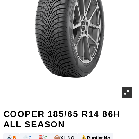
COOPER 185/65 R14 86H
ALL SEASON
🔊
🌧️
⛽
🛞
⚠️
B
C
C
XL NO
Runflat No