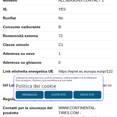
Modello
ALLSEASONS CONTACT 2
XL
YES
Runflat
No
Consumo carburante
B
Rumorosità esterna
72
Classe veicolo
C1
Aderenza su neve
1
Aderenza su ghiaccio
0
Link etichetta energetica UE
https://eprel.ec.europa.eu/qr/122
7503
Utilizziamo cookie tecnici e, previo consenso, cookie analitici e di profilazione.
Puoi accettare, rifiutare o personalizzare le tue scelte.
Politica dei cookie
Url Label
https://www.contimediacenter.co
m/eulabel/en/035541
PERSONALIZZA
ACCETTA TUTTI
RIFIUTA TUTTI
Regolamento UE (2020/740)
2020/740
Contatti per la sicurezza del
WWW.CONTINENTAL-
prodotto
TIRES.COM -