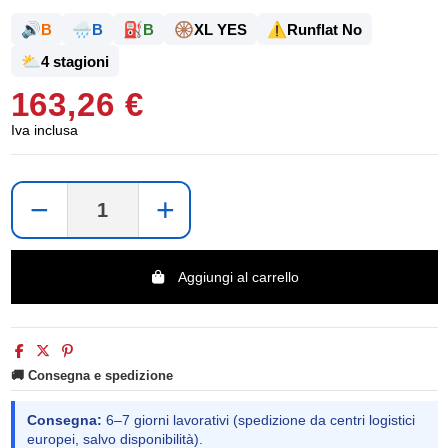
🔊
🌧️
⛽
🛞
⚠️
B
B
B
XL YES
Runflat No
⛅
4 stagioni
163,26 €
Iva inclusa
−
+
Aggiungi al carrello
🚚 Consegna e spedizione
Consegna:
6–7 giorni lavorativi (spedizione da centri logistici
europei, salvo disponibilità).