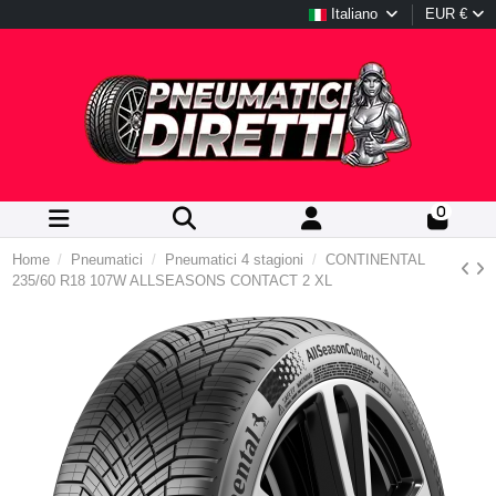
Italiano
EUR €
0
Home
Pneumatici
Pneumatici 4 stagioni
CONTINENTAL
235/60 R18 107W ALLSEASONS CONTACT 2 XL