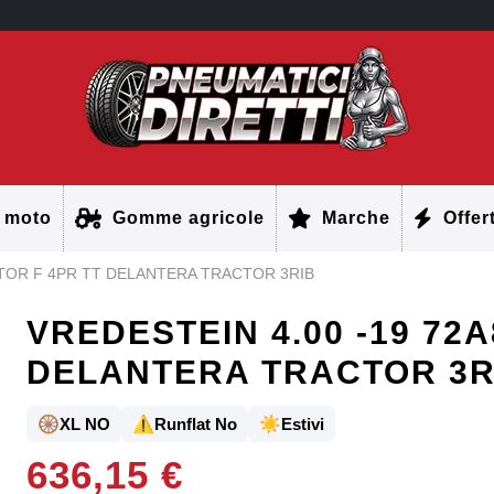
 moto
Gomme agricole
Marche
Offer
KTOR F 4PR TT DELANTERA TRACTOR 3RIB
VREDESTEIN 4.00 -19 72
DELANTERA TRACTOR 3R
🛞
⚠️
☀️
XL NO
Runflat No
Estivi
636,15 €