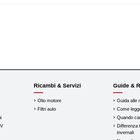
Ricambi & Servizi
Guide & R
Olio motore
Guida alle 
Filtri auto
Come legger
i
Quando cam
UV
Differenza 
invernali