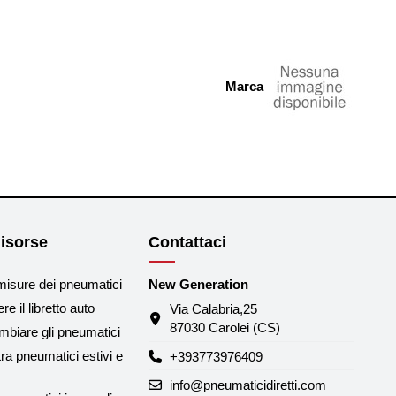
Marca
isorse
Contattaci
misure dei pneumatici
New Generation
e il libretto auto
Via Calabria,25
87030 Carolei (CS)
biare gli pneumatici
tra pneumatici estivi e
+393773976409
info@pneumaticidiretti.com