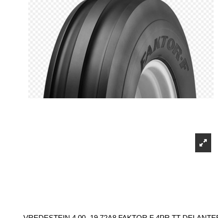
VREDESTEIN 4.00 -19 72A8 FAKTOR F 4PR TT DELANT