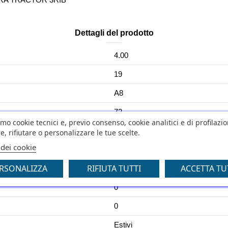
Dettagli del prodotto
4.00
19
A8
72
amo cookie tecnici e, previo consenso, cookie analitici e di profilazi
FAKTOR F
e, rifiutare o personalizzare le tue scelte.
 dei cookie
NO
RSONALIZZA
RIFIUTA TUTTI
ACCETTA TU
No
0
0
Estivi