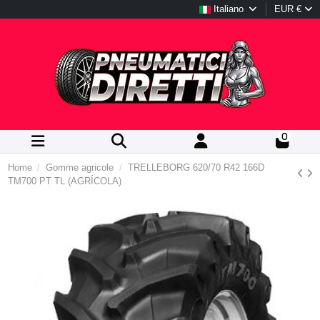
Italiano
EUR €
0
Home
Gomme agricole
TRELLEBORG 620/70 R42 166D
TM700 PT TL (AGRÍCOLA)