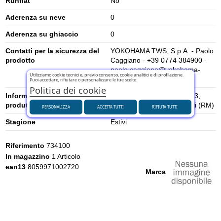
Runflat
No
Aderenza su neve
0
Aderenza su ghiaccio
0
Contatti per la sicurezza del
YOKOHAMA TWS, S.p.A. - Paolo
prodotto
Caggiano - +39 0774 384900 -
paolo.caggiano@yokohama-
Utilizziamo cookie tecnici e, previo consenso, cookie analitici e di profilazione.
tws.com
Puoi accettare, rifiutare o personalizzare le tue scelte.
Politica dei cookie
Informazioni di sicurezza del
Via Nazionale Tiburtina, 143,
produttore
00019, Villa Adriana – Tivoli (RM)
PERSONALIZZA
ACCETTA TUTTI
RIFIUTA TUTTI
Stagione
Estivi
Riferimento
734100
In magazzino
1 Articolo
ean13
8059971002720
Marca