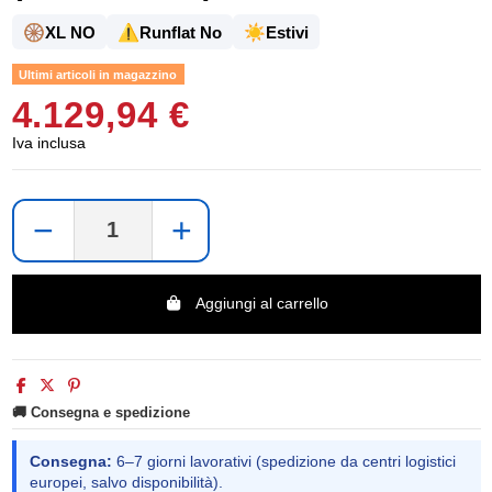
🛞
⚠️
☀️
XL NO
Runflat No
Estivi
Ultimi articoli in magazzino
4.129,94 €
Iva inclusa
−
+
Aggiungi al carrello
🚚 Consegna e spedizione
Consegna:
6–7 giorni lavorativi (spedizione da centri logistici
europei, salvo disponibilità).