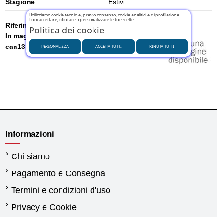
Stagione
Estivi
Utilizziamo cookie tecnici e, previo consenso, cookie analitici e di profilazione.
Puoi accettare, rifiutare o personalizzare le tue scelte.
Riferimento
U3181221SHA
Politica dei cookie
In magazzino
4 Articoli
ean13
8684209841156
PERSONALIZZA
ACCETTA TUTTI
RIFIUTA TUTTI
Marca
Informazioni
Chi siamo
Pagamento e Consegna
Termini e condizioni d'uso
Privacy e Cookie