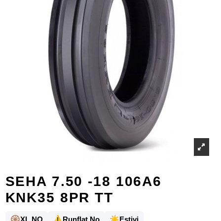
SEHA 7.50 -18 106A6
KNK35 8PR TT
🛞
⚠️
☀️
XL NO
Runflat No
Estivi