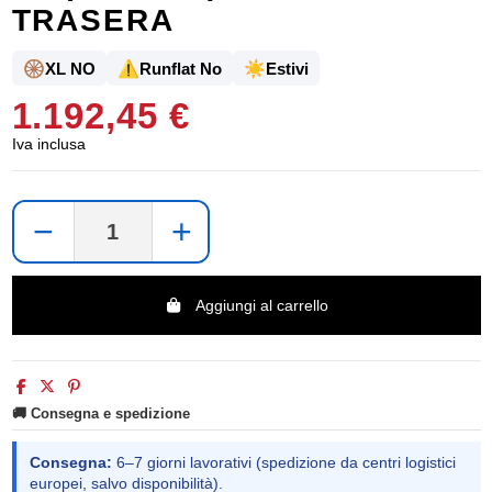
TRASERA
🛞
⚠️
☀️
XL NO
Runflat No
Estivi
1.192,45 €
Iva inclusa
−
+
Aggiungi al carrello
🚚 Consegna e spedizione
Consegna:
6–7 giorni lavorativi (spedizione da centri logistici
europei, salvo disponibilità).