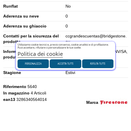
Runflat
No
Aderenza su neve
0
Aderenza su ghiaccio
0
Contatti per la sicurezza del
ccgrandescuentas@bridgestone.
prodotto
eu
Utilizziamo cookie tecnici e, previo consenso, cookie analitici e di profilazione.
Puoi accettare, rifiutare o personalizzare le tue scelte.
Informazioni di sicurezza del
BRIDGESTONE EUROPE NV/SA,
Politica dei cookie
produttore
DAVINCILAAN 1 1930
ZAVENTEM, BELGIUM
PERSONALIZZA
ACCETTA TUTTI
RIFIUTA TUTTI
Stagione
Estivi
Riferimento
5640
In magazzino
4 Articoli
ean13
3286340564014
Marca