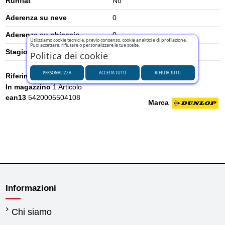
Runflat
No
Aderenza su neve
0
Aderenza su ghiaccio
0
Utilizziamo cookie tecnici e, previo consenso, cookie analitici e di profilazione.
Puoi accettare, rifiutare o personalizzare le tue scelte.
Stagione
Estivi
Politica dei cookie
PERSONALIZZA
ACCETTA TUTTI
RIFIUTA TUTTI
Riferimento
602507
In magazzino
1 Articolo
ean13
5420005504108
Marca
Informazioni
Chi siamo