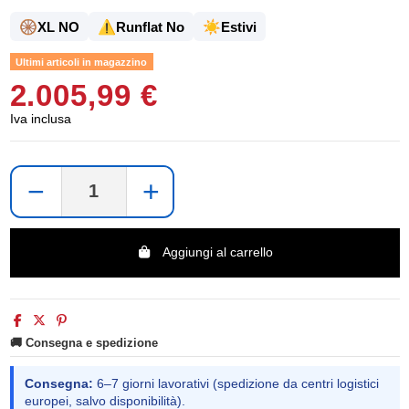
🛞
⚠️
☀️
XL NO
Runflat No
Estivi
Ultimi articoli in magazzino
2.005,99 €
Iva inclusa
−
+
Aggiungi al carrello
🚚 Consegna e spedizione
Consegna:
6–7 giorni lavorativi (spedizione da centri logistici
europei, salvo disponibilità).