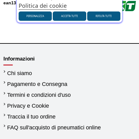
ean13
8903094017263
Politica dei cookie
Marca
PERSONALIZZA
ACCETTA TUTTI
RIFIUTA TUTTI
Informazioni
Chi siamo
Pagamento e Consegna
Termini e condizioni d'uso
Privacy e Cookie
Traccia il tuo ordine
FAQ sull'acquisto di pneumatici online