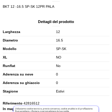
BKT 12 -16.5 SP-SK 12PR PALA
Dettagli del prodotto
Larghezza
12
Diametro
16.5
Modello
SP-SK
XL
NO
Runflat
No
Aderenza su neve
0
Aderenza su ghiaccio
0
Stagione
Estivi
Riferimento
42816512
In magazzino
13 Articoli
Utilizziamo cookie tecnici e, previo consenso, cookie analitici e di profilazione.
Puoi accettare, rifiutare o personalizzare le tue scelte.