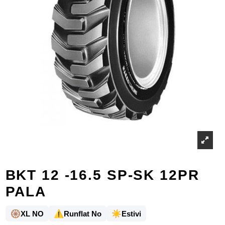
BKT 12 -16.5 SP-SK 12PR
PALA
🛞
⚠️
☀️
XL NO
Runflat No
Estivi