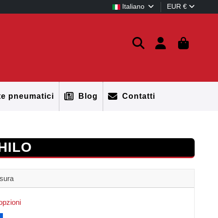
Italiano
EUR €
te pneumatici
Blog
Contatti
HILO
isura
opzioni