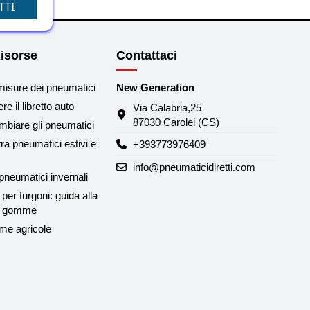
TTI
isorse
Contattaci
misure dei pneumatici
New Generation
e il libretto auto
Via Calabria,25
87030 Carolei (CS)
biare gli pneumatici
tra pneumatici estivi e
+393773976409
info@pneumaticidiretti.com
neumatici invernali
per furgoni: guida alla
le gomme
me agricole