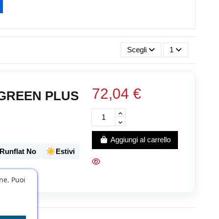
Scegli
1
72,04 €
W GREEN PLUS
Aggiungi al carrello
☀️
Runflat No
Estivi
one. Puoi