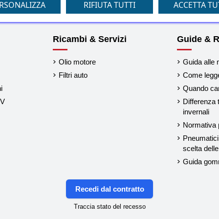
1-1 su 1 articoli
RSONALIZZA
RIFIUTA TUTTI
ACCETTA TU
Ricambi & Servizi
Guide & R
Olio motore
Guida alle 
Filtri auto
Come legger
i
Quando cam
UV
Differenza 
invernali
Normativa p
Pneumatici 
scelta del
Guida gom
Recedi dal contratto
Traccia stato del recesso