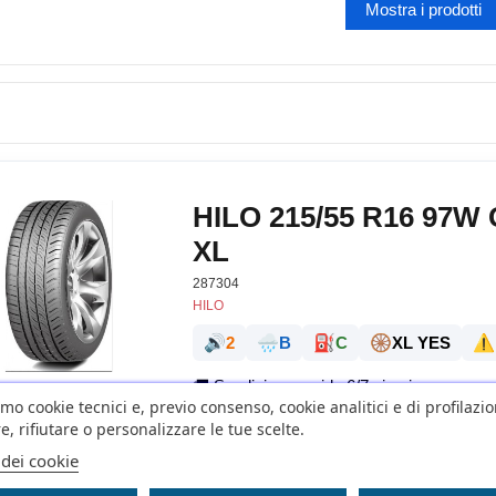
HILO 215/55 R16 97
XL
287304
HILO
🔊
🌧️
⛽
🛞
⚠️
2
B
C
XL YES
🚚
Spedizione rapida 6/7 giorni
amo cookie tecnici e, previo consenso, cookie analitici e di profilazi
e, rifiutare o personalizzare le tue scelte.
 dei cookie