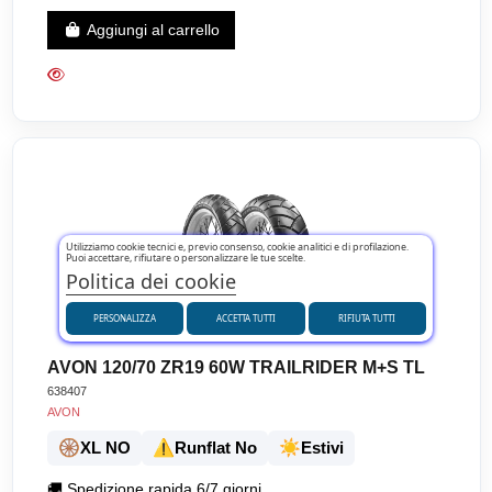
Aggiungi al carrello
Utilizziamo cookie tecnici e, previo consenso, cookie analitici e di profilazione.
Puoi accettare, rifiutare o personalizzare le tue scelte.
Politica dei cookie
PERSONALIZZA
ACCETTA TUTTI
RIFIUTA TUTTI
AVON 120/70 ZR19 60W TRAILRIDER M+S TL
638407
AVON
🛞
⚠️
☀️
XL NO
Runflat No
Estivi
🚚
Spedizione rapida 6/7 giorni