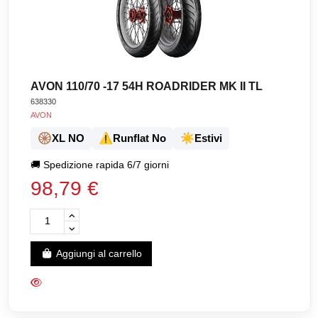
AVON 110/70 -17 54H ROADRIDER MK II TL
638330
AVON
🛞
⚠️
☀️
XL NO
Runflat No
Estivi
🚚
Spedizione rapida 6/7 giorni
98,79 €
Aggiungi al carrello