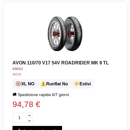
AVON 110/70 V17 54V ROADRIDER MK II TL
638322
AVON
🛞
⚠️
☀️
XL NO
Runflat No
Estivi
🚚
Spedizione rapida 6/7 giorni
94,78 €