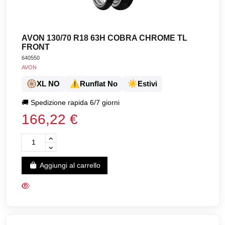
AVON 130/70 R18 63H COBRA CHROME TL
FRONT
640550
AVON
🛞
⚠️
☀️
XL NO
Runflat No
Estivi
🚚
Spedizione rapida 6/7 giorni
166,22 €
Aggiungi al carrello