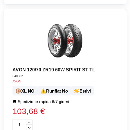
AVON 120/70 ZR19 60W SPIRIT ST TL
640602
AVON
🛞
⚠️
☀️
XL NO
Runflat No
Estivi
🚚
Spedizione rapida 6/7 giorni
103,68 €