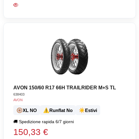
AVON 150/60 R17 66H TRAILRIDER M+S TL
638403
AVON
🛞
⚠️
☀️
XL NO
Runflat No
Estivi
🚚
Spedizione rapida 6/7 giorni
150,33 €