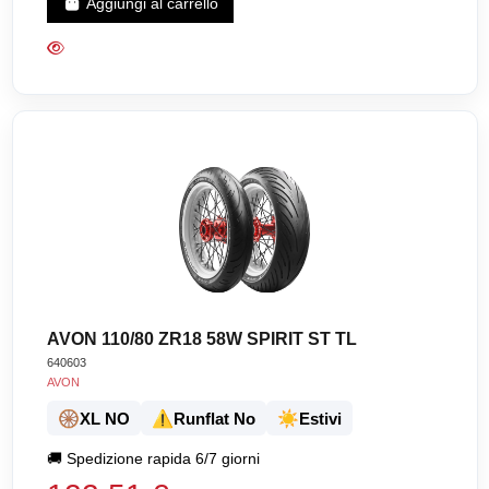
Aggiungi al carrello
AVON 110/80 ZR18 58W SPIRIT ST TL
640603
AVON
🛞
⚠️
☀️
XL NO
Runflat No
Estivi
🚚
Spedizione rapida 6/7 giorni