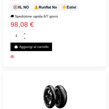
🛞
⚠️
☀️
XL NO
Runflat No
Estivi
🚚
Spedizione rapida 6/7 giorni
98,08 €
Aggiungi al carrello