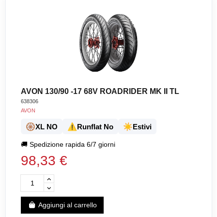
AVON 130/90 -17 68V ROADRIDER MK II TL
638306
AVON
🛞
⚠️
☀️
XL NO
Runflat No
Estivi
🚚
Spedizione rapida 6/7 giorni
98,33 €
Aggiungi al carrello