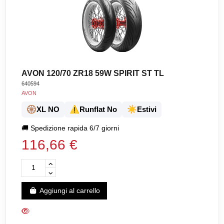
AVON 120/70 ZR18 59W SPIRIT ST TL
640594
AVON
🛞
⚠️
☀️
XL NO
Runflat No
Estivi
🚚
Spedizione rapida 6/7 giorni
116,66 €
Aggiungi al carrello