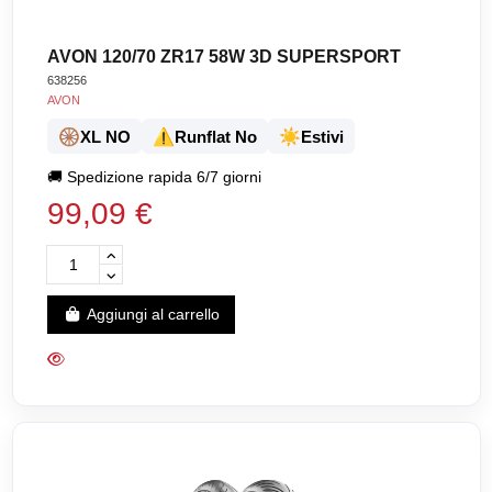
AVON 120/70 ZR17 58W 3D SUPERSPORT
638256
AVON
🛞
⚠️
☀️
XL NO
Runflat No
Estivi
🚚
Spedizione rapida 6/7 giorni
99,09 €
Aggiungi al carrello