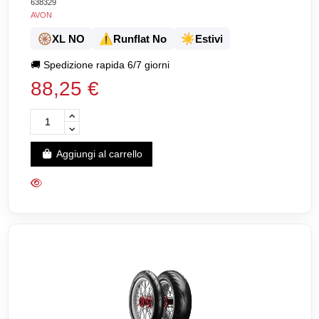
638329
AVON
🛞
⚠️
☀️
XL NO
Runflat No
Estivi
🚚
Spedizione rapida 6/7 giorni
88,25 €
Aggiungi al carrello