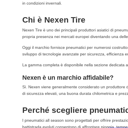
11.1. Punti apprezzati
in condizioni invernali.
11.2. Aspetti da valutare
12. Per chi sono consigliati
Chi è Nexen Tire
12.1. Scelta ideale per uso urbano
12.2. Scelta valida per autostrada
Nexen Tire è uno dei principali produttori asiatici di pneu
13. Pneumatici Nexen 4 Stagioni: il nostro giudizio
propria presenza nei mercati europei diventando una delle re
14. Durata chilometrica dei pneumatici Nexen 4 stagioni
Oggi il marchio fornisce pneumatici per numerosi costruttori 
14.1. Come aumentare la durata
sviluppo di tecnologie avanzate per sicurezza, efficienza e
15. Le misure più richieste nel 2026
16. Nexen per utilizzo urbano
La gamma completa è disponibile nella sezione dedicata 
17. Nexen per lunghi viaggi e autostrada
Nexen è un marchio affidabile?
17.1. Quando preferire un pneumatico premium
18. Nexen e veicoli elettrici
Sì. Nexen viene generalmente considerato un produttore di f
19. Conviene scegliere pneumatici Nexen 4 stagioni?
di sicurezza elevati, una buona durata chilometrica e prezz
20. Domande frequenti sui pneumatici Nexen 4 stagioni
20.1. I pneumatici Nexen 4 stagioni sono affidabili?
Perché scegliere pneumatic
20.2. Qual è il miglior pneumatico Nexen 4 stagioni d
20.3. Le gomme Nexen 4 stagioni vanno bene sulla 
I pneumatici all season sono progettati per offrire prestazi
20.4. Quanto durano i pneumatici Nexen 4 stagioni?
battistrada evoluti consentono di affrontare pioggia, temp