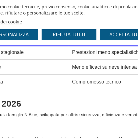
amo cookie tecnici e, previo consenso, cookie analitici e di profilazi
e, rifiutare o personalizzare le tue scelte.
 dei cookie
ni?
RSONALIZZA
RIFIUTA TUTTI
ACCETTA TU
Svantaggi
ine?
stagionale
Prestazioni meno specialistic
e
Meno efficaci su neve intensa
ta
Compromesso tecnico
l 2026
 famiglia N Blue, sviluppata per offrire sicurezza, efficienza e versatil