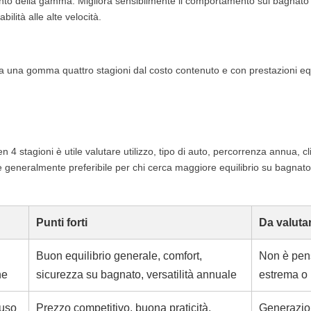
ento della gamma. Migliora sensibilmente il comportamento sul bagnato 
lità alle alte velocità.
a una gomma quattro stagioni dal costo contenuto e con prestazioni equ
n 4 stagioni è utile valutare utilizzo, tipo di auto, percorrenza annua, c
 è generalmente preferibile per chi cerca maggiore equilibrio su bagnato
Punti forti
Da valuta
Buon equilibrio generale, comfort,
Non è pens
ne
sicurezza su bagnato, versatilità annuale
estrema o
 uso
Prezzo competitivo, buona praticità,
Generazio