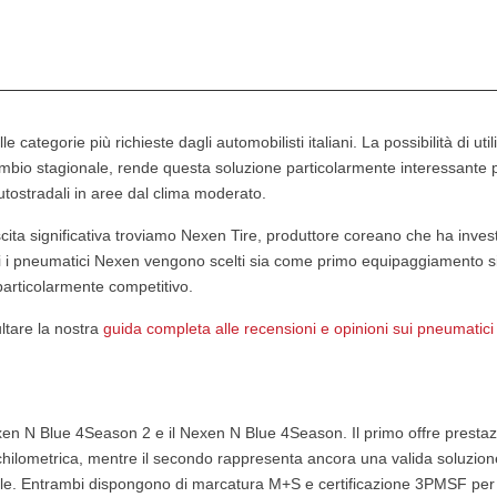
categorie più richieste dagli automobilisti italiani. La possibilità di util
ambio stagionale, rende questa soluzione particolarmente interessante 
tostradali in aree dal clima moderato.
scita significativa troviamo Nexen Tire, produttore coreano che ha invest
ggi i pneumatici Nexen vengono scelti sia come primo equipaggiamento s
articolarmente competitivo.
ultare la nostra
guida completa alle recensioni e opinioni sui pneumatic
xen N Blue 4Season 2 e il Nexen N Blue 4Season. Il primo offre prestaz
chilometrica, mentre il secondo rappresenta ancora una valida soluzion
e. Entrambi dispongono di marcatura M+S e certificazione 3PMSF per l'