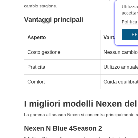
20.5. Nexen o Hankook: quale scegliere?
cambio stagione.
Utilizzi
20.6. Nexen o Michelin: quale conviene?
accettar
Vantaggi principali
20.7. I pneumatici Nexen sono adatti ai SUV?
Politica
20.8. I pneumatici Nexen sono rumorosi?
20.9. Conviene acquistare pneumatici Nexen 4 stagio
PE
Aspetto
Vantaggi
20.10. Dove trovare pneumatici Nexen 4 stagioni onl
Costo gestione
Nessun cambio 
Praticità
Utilizzo annual
Comfort
Guida equilibra
I migliori modelli Nexen de
La gamma all season Nexen si concentra principalmente sulla
Nexen N Blue 4Season 2