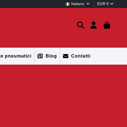
Italiano
EUR €
te pneumatici
Blog
Contatti