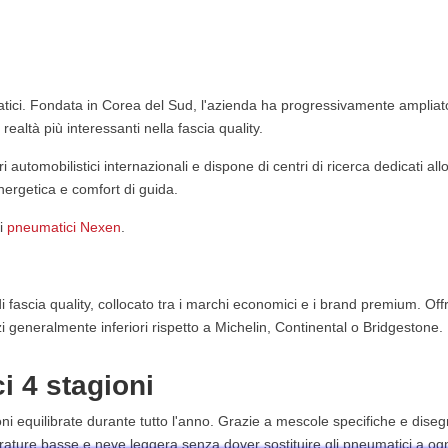
matici. Fondata in Corea del Sud, l'azienda ha progressivamente ampliat
altà più interessanti nella fascia quality.
automobilistici internazionali e dispone di centri di ricerca dedicati all
nergetica e comfort di guida.
ai
pneumatici Nexen
.
ascia quality, collocato tra i marchi economici e i brand premium. Offre 
i generalmente inferiori rispetto a Michelin, Continental o Bridgestone.
i 4 stagioni
el 2026?
neve?
oni equilibrate durante tutto l'anno. Grazie a mescole specifiche e diseg
erature basse e neve leggera senza dover sostituire gli pneumatici a og