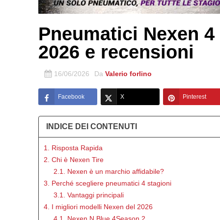
Pneumatici Nexen 4 S
2026 e recensioni
16/06/2026
Da
Valerio forlino
Facebook
X
Pinterest
INDICE DEI CONTENUTI
1. Risposta Rapida
2. Chi è Nexen Tire
2.1. Nexen è un marchio affidabile?
3. Perché scegliere pneumatici 4 stagioni
3.1. Vantaggi principali
4. I migliori modelli Nexen del 2026
4.1. Nexen N Blue 4Season 2