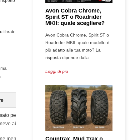
rispetto
Avon Cobra Chrome,
Spirit ST o Roadrider
MKII: quale scegliere?
ilibrate
Avon Cobra Chrome, Spirit ST o
Roadrider MKII: quale modello è
più adatto alla tua moto? La
risposta dipende dalla...
lima
Leggi di più
,
re
ato per guida sportiva
 neve abbondante
Countrax, Mud Trax o
ne meno recente