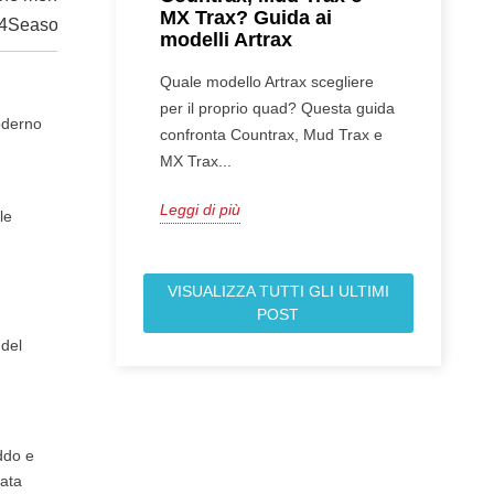
MX Trax? Guida ai
l 4Season 2
modelli Artrax
Quale modello Artrax scegliere
per il proprio quad? Questa guida
moderno
confronta Countrax, Mud Trax e
MX Trax...
Leggi di più
 le
VISUALIZZA TUTTI GLI ULTIMI
POST
 del
eddo e
tata