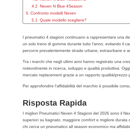
4.2. Nexen N Blue 4Season
5. Confronto modelli Nexen
5.1. Quale modello scegliere?
6. Come leggere l'etichetta europea
6.1. Aderenza sul bagnato
I pneumatici 4 stagioni continuano a rappresentare una delle 
6.2. Consumo carburante
un solo treno di gomme durante tutto l'anno, evitando il c
6.3. Rumorosità e comfort
percorre prevalentemente strade urbane, extraurbane e au
7. Nexen su bagnato e neve
Tra i marchi che negli ultimi anni hanno registrato una cre
7.1. Guida con pioggia
notevolmente in ricerca, sviluppo e qualità produttiva. O
7.2. Uso invernale
mercato replacement grazie a un rapporto qualità/prezzo p
8. Rapporto qualità prezzo Nexen
8.1. Per chi conviene
Per approfondire l'affidabilità del marchio è possibile cons
8.2. Quando scegliere un premium
9. Confronto con concorrenti
Risposta Rapida
9.1. Nexen o Hankook?
10. Nexen per SUV e crossover
I migliori Pneumatici Nexen 4 Stagioni del 2026 sono il Ne
10.1. Cosa controllare prima dell'acquisto
superiori su bagnato, maggiore comfort e migliore durata 
11. Recensioni e opinioni utenti
chi cerca un pneumatico all season economico ma affidabil