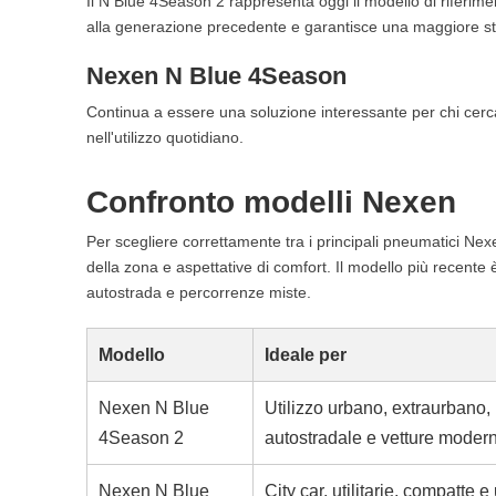
Il N Blue 4Season 2 rappresenta oggi il modello di riferim
alla generazione precedente e garantisce una maggiore stabi
Nexen N Blue 4Season
Continua a essere una soluzione interessante per chi cerc
nell'utilizzo quotidiano.
Confronto modelli Nexen
Per scegliere correttamente tra i principali pneumatici Nexe
della zona e aspettative di comfort. Il modello più recente
autostrada e percorrenze miste.
Modello
Ideale per
Nexen N Blue
Utilizzo urbano, extraurbano,
4Season 2
autostradale e vetture moder
Nexen N Blue
City car, utilitarie, compatte e