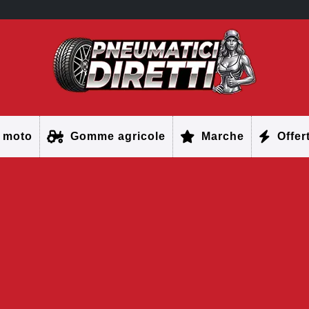
 moto
Gomme agricole
Marche
Offer