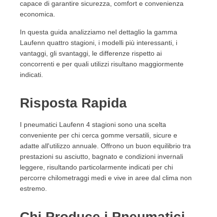
affidabili?
capace di garantire sicurezza, comfort e convenienza
economica.
12.2. Chi produce le gomme Laufenn?
12.3. Le gomme Laufenn 4 stagioni possono
In questa guida analizziamo nel dettaglio la gamma
essere utilizzate tutto l'anno?
Laufenn quattro stagioni, i modelli più interessanti, i
12.4. I pneumatici Laufenn 4 stagioni sono adatti
vantaggi, gli svantaggi, le differenze rispetto ai
alla neve?
concorrenti e per quali utilizzi risultano maggiormente
12.5. Quanto durano i pneumatici Laufenn 4
indicati.
stagioni?
12.6. I pneumatici Laufenn sono economici?
Risposta Rapida
12.7. Laufenn è meglio di altri marchi economici?
12.8. I pneumatici Laufenn sono adatti ai SUV?
I pneumatici Laufenn 4 stagioni sono una scelta
12.9. Conviene acquistare pneumatici Laufenn
conveniente per chi cerca gomme versatili, sicure e
online?
adatte all'utilizzo annuale. Offrono un buon equilibrio tra
12.10. Dove trovare pneumatici Laufenn 4
prestazioni su asciutto, bagnato e condizioni invernali
stagioni?
leggere, risultando particolarmente indicati per chi
13. Le Nostre Considerazioni Finali
percorre chilometraggi medi e vive in aree dal clima non
estremo.
Chi Produce i Pneumatici