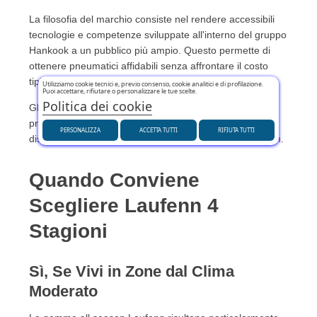
La filosofia del marchio consiste nel rendere accessibili
tecnologie e competenze sviluppate all'interno del gruppo
Hankook a un pubblico più ampio. Questo permette di
ottenere pneumatici affidabili senza affrontare il costo
tipico dei marchi premium.
Utilizziamo cookie tecnici e, previo consenso, cookie analitici e di profilazione.
Puoi accettare, rifiutare o personalizzare le tue scelte.
Politica dei cookie
Gli automobilisti che cercano un buon compromesso tra
prestazioni e budget possono confrontare la gamma
PERSONALIZZA
ACCETTA TUTTI
RIFIUTA TUTTI
disponibile nella sezione dedicata ai
pneumatici Laufenn
.
Quando Conviene
Scegliere Laufenn 4
Stagioni
Sì, Se Vivi in Zone dal Clima
Moderato