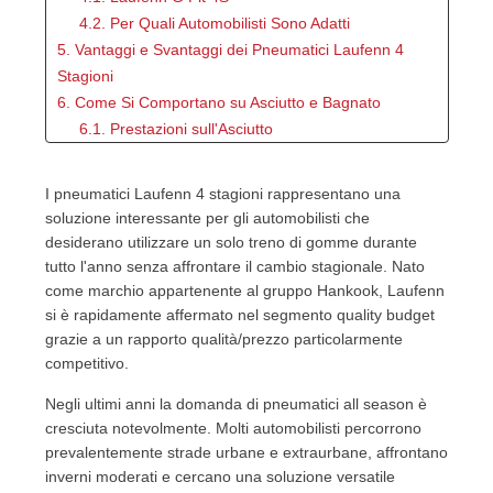
4.2. Per Quali Automobilisti Sono Adatti
5. Vantaggi e Svantaggi dei Pneumatici Laufenn 4
Stagioni
6. Come Si Comportano su Asciutto e Bagnato
6.1. Prestazioni sull'Asciutto
6.2. Prestazioni sul Bagnato
7. Come Si Comportano in Inverno
I pneumatici Laufenn 4 stagioni rappresentano una
8. Confronto Laufenn 4 Stagioni vs Concorrenti
soluzione interessante per gli automobilisti che
8.1. Laufenn o Pneumatici Premium?
desiderano utilizzare un solo treno di gomme durante
9. Rapporto Qualità Prezzo
tutto l'anno senza affrontare il cambio stagionale. Nato
10. Quando Conviene Scegliere Laufenn 4 Stagioni
come marchio appartenente al gruppo Hankook, Laufenn
10.1. Sì, Se Vivi in Zone dal Clima Moderato
si è rapidamente affermato nel segmento quality budget
grazie a un rapporto qualità/prezzo particolarmente
10.2. Sì, Se Vuoi Evitare il Cambio Stagionale
competitivo.
10.3. No, Se Vivi in Alta Montagna
11. Quale Pneumatico Laufenn Scegliere?
Negli ultimi anni la domanda di pneumatici all season è
12. Domande Frequenti sui Pneumatici Laufenn 4
cresciuta notevolmente. Molti automobilisti percorrono
Stagioni
prevalentemente strade urbane e extraurbane, affrontano
12.1. I pneumatici Laufenn 4 stagioni sono
inverni moderati e cercano una soluzione versatile