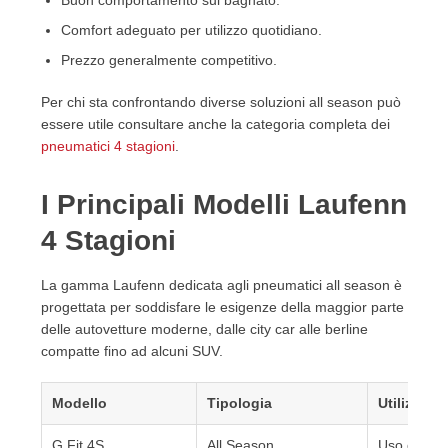
Buon comportamento sul bagnato.
Comfort adeguato per utilizzo quotidiano.
Prezzo generalmente competitivo.
Per chi sta confrontando diverse soluzioni all season può
essere utile consultare anche la categoria completa dei
pneumatici 4 stagioni
.
I Principali Modelli Laufenn
4 Stagioni
La gamma Laufenn dedicata agli pneumatici all season è
progettata per soddisfare le esigenze della maggior parte
delle autovetture moderne, dalle city car alle berline
compatte fino ad alcuni SUV.
Modello
Tipologia
Utilizzo C
G Fit 4S
All Season
Uso quotid