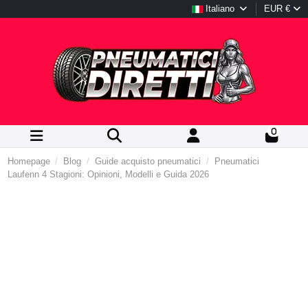
Italiano
EUR €
0
Homepage
Blog
Guide acquisto pneumatici
Pneumatici
Laufenn 4 Stagioni: Opinioni, Modelli e Guida 2026