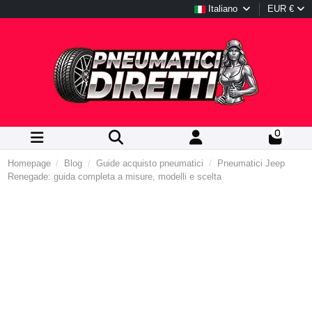
Italiano
EUR €
0
Homepage
Blog
Guide acquisto pneumatici
Pneumatici Jeep
Renegade: guida completa a misure, modelli e scelta