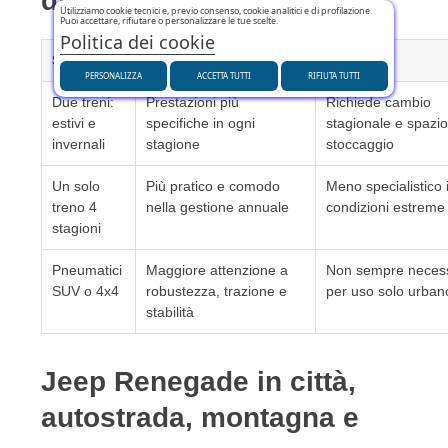
diverse soluzioni
Utilizziamo cookie tecnici e, previo consenso, cookie analitici e di profilazione.
Puoi accettare, rifiutare o personalizzare le tue scelte.
Politica dei cookie
Soluzione
Vantaggi
Svantaggi
PERSONALIZZA
ACCETTA TUTTI
RIFIUTA TUTTI
Due treni:
Prestazioni più
Richiede cambio
estivi e
specifiche in ogni
stagionale e spazio
invernali
stagione
stoccaggio
Un solo
Più pratico e comodo
Meno specialistico 
treno 4
nella gestione annuale
condizioni estreme
stagioni
Pneumatici
Maggiore attenzione a
Non sempre necess
SUV o 4x4
robustezza, trazione e
per uso solo urban
stabilità
Jeep Renegade in città,
autostrada, montagna e