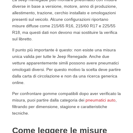
per neve e montagna?
diverse in base a versione, motore, anno di produzione,
16.11. Ogni quanto controllare la pressione delle
allestimento, trazione, cerchio installato e omologazioni
gomme?
presenti sul veicolo. Alcune configurazioni riportano
16.12. Come evitare di comprare pneumatici non
misure diffuse come 215/65 R16, 215/60 R17 e 225/55
R18, ma questi dati non devono mai sostituire la verifica
compatibili?
sul libretto.
17. Conclusione
Il punto più importante è questo: non esiste una misura
unica valida per tutte le Jeep Renegade. Anche due
vetture apparentemente simili possono avere pneumatici
omologati diversi. Per questo motivo la scelta deve partire
dalla carta di circolazione e non da una ricerca generica
online.
Per confrontare gomme compatibili dopo aver verificato la
misura, puoi partire dalla categoria dei
pneumatici auto
,
filtrando per dimensione, stagione e caratteristiche
tecniche.
Come leggere le misure