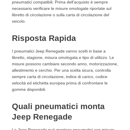
16. FAQ sui pneumatici Jeep Renegade
pneumatici compatibili. Prima dell’acquisto è sempre
necessario verificare le misure omologate riportate sul
16.1. Quali pneumatici monta Jeep Renegade?
libretto di circolazione o sulla carta di circolazione del
16.2. Dove trovo le misure pneumatici della Jeep
veicolo.
Renegade?
16.3. Posso montare pneumatici 4 stagioni su Jeep
Risposta Rapida
Renegade?
16.4. Meglio gomme estive o 4 stagioni per Jeep
Renegade?
I pneumatici Jeep Renegade vanno scelti in base a
16.5. Quali gomme invernali scegliere per Jeep
libretto, stagione, misura omologata e tipo di utilizzo. Le
misure possono cambiare secondo anno, motorizzazione,
Renegade?
allestimento e cerchio. Per una scelta sicura, controlla
16.6. Le misure cambiano in base all’anno della
sempre carta di circolazione, indice di carico, codice
Jeep Renegade?
velocità ed etichetta europea prima di confrontare le
16.7. I pneumatici SUV sono necessari per Jeep
gomme disponibili.
Renegade?
16.8. Quale indice di carico serve per Jeep
Quali pneumatici monta
Renegade?
16.9. Quale codice velocità serve per Jeep
Jeep Renegade
Renegade?
16.10. Come scegliere pneumatici Jeep Renegade
La Jeep Renegade può montare pneumatici con misure