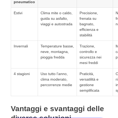
pneumatico
Estivi
Clima mite o caldo,
Precisione,
N
guida su asfalto,
frenata su
f
viaggi e autostrada
bagnato,
n
efficienza e
stabilità
Invernali
Temperature basse,
Trazione,
M
neve, montagna,
controllo e
c
pioggia fredda
sicurezza nei
p
mesi freddi
4 stagioni
Uso tutto l’anno,
Praticità,
C
clima moderato,
versatilità e
r
percorrenze medie
gestione
i
semplificata
s
Vantaggi e svantaggi delle