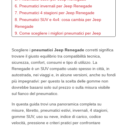
6. Pneumatici invernali per Jeep Renegade
7. Pneumatici 4 stagioni per Jeep Renegade
8. Pneumatici SUV e 4x4: cosa cambia per Jeep
Renegade
9. Come scegliere i migliori pneumatici per Jeep
Renegade
10. Tabella comparativa tra estivi, invernali e 4
Scegliere i
pneumatici Jeep Renegade
corretti significa
stagioni
trovare il giusto equilibrio tra compatibilità tecnica,
11. Vantaggi e svantaggi delle diverse soluzioni
sicurezza, comfort, consumi e tipo di utilizzo. La
12. Jeep Renegade in città, autostrada, montagna e
Renegade è un SUV compatto usato spesso in città, in
neve
autostrada, nei viaggi e, in alcune versioni, anche su fondi
13. Errori da evitare nella scelta delle gomme
più impegnativi: per questo la scelta delle gomme non
dovrebbe basarsi solo sul prezzo o sulla misura visibile
14. Rapporto qualità/prezzo
sul fianco del pneumatico.
15. Quali pneumatici scegliere in base all’utilizzo
15.1. Uso urbano quotidiano
In questa guida trovi una panoramica completa su
15.2. Uso autostradale e lunghi viaggi
misure, libretto, pneumatici estivi, invernali, 4 stagioni,
15.3. Uso in montagna o neve
gomme SUV, uso su neve, indice di carico, codice
15.4. Uso misto con Renegade 4x4
velocità, pressione e criteri pratici per confrontare