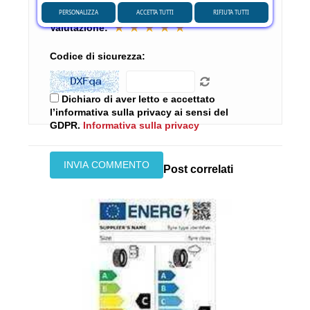
PERSONALIZZA
ACCETTA TUTTI
RIFIUTA TUTTI
★
★
★
★
★
Valutazione:
Codice di sicurezza:
Dichiaro di aver letto e accettato
l’informativa sulla privacy ai sensi del
GDPR.
Informativa sulla privacy
Post correlati