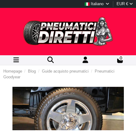
Italiano
EUR €
0
Homepage
Blog
Guide acquisto pneumatici
Pneumatici
Goodyear