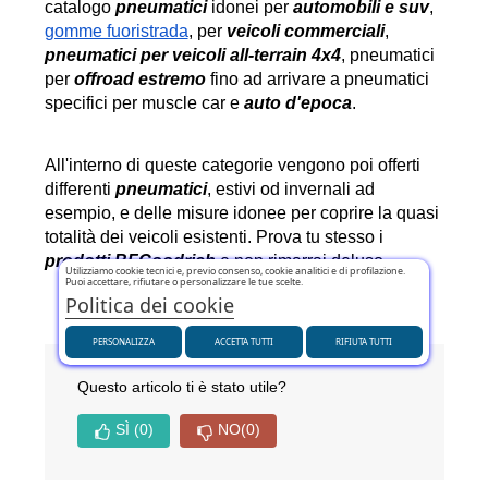
catalogo 
pneumatici
 idonei per 
automobili e suv
, 
gomme fuoristrada
, per 
veicoli commerciali
, 
pneumatici per veicoli all-terrain 4x4
, pneumatici 
per 
offroad estremo
 fino ad arrivare a pneumatici 
specifici per muscle car e 
auto d'epoca
.
All'interno di queste categorie vengono poi offerti 
differenti 
pneumatici
, estivi od invernali ad 
esempio, e delle misure idonee per coprire la quasi 
totalità dei veicoli esistenti. Prova tu stesso i 
prodotti BFGoodrich
 e non rimarrai deluso.
Utilizziamo cookie tecnici e, previo consenso, cookie analitici e di profilazione.
Puoi accettare, rifiutare o personalizzare le tue scelte.
Politica dei cookie
PERSONALIZZA
ACCETTA TUTTI
RIFIUTA TUTTI
Questo articolo ti è stato utile?
SÌ
(0)
NO
(0)