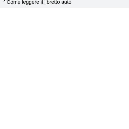
Come leggere il libretto auto
Quando cambiare gli pneumatici
Differenza tra pneumatici estivi e invernali
Normativa pneumatici invernali
Pneumatici per furgoni: guida alla scelta delle
gomme
Guida gomme agricole
Contattaci
New Generation
Via Calabria,25
87030 Carolei (CS)
+393773976409
info@pneumaticidiretti.com