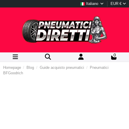
Italiano
EUR €
0
Homepage
Blog
Guide acquisto pneumatici
Pneumatici
BFGoodrich