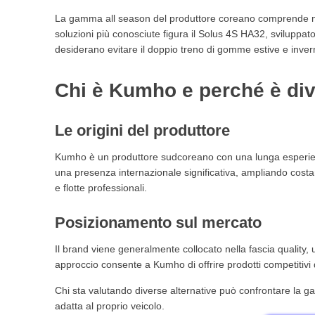
10. Rapporto qualità/prezzo: vale la pena scegliere Ku
La gamma all season del produttore coreano comprende mod
10.1. Uno dei punti di forza del marchio
soluzioni più conosciute figura il Solus 4S HA32, sviluppato 
10.2. Quando rappresenta una scelta intelligente
desiderano evitare il doppio treno di gomme estive e invern
11. Come scegliere il pneumatico 4 stagioni Kumho più a
11.1. Per chi guida prevalentemente in città
Chi è Kumho e perché è di
11.2. Per chi viaggia spesso
11.3. Per chi possiede un SUV
12. Etichetta europea, misure e compatibilità
Le origini del produttore
12.1. Come leggere l’etichetta europea
12.2. Indice di carico e codice velocità
Kumho è un produttore sudcoreano con una lunga esperienza
una presenza internazionale significativa, ampliando costan
12.3. Versioni XL e misure rinforzate
e flotte professionali.
13. Opinioni sui pneumatici 4 stagioni Kumho
13.1. Cosa apprezzano gli automobilisti
Posizionamento sul mercato
13.2. Aspetti da valutare prima dell’acquisto
14. Quale pneumatico Kumho 4 stagioni scegliere
Il brand viene generalmente collocato nella fascia quality,
14.1. Per city car e compatte
approccio consente a Kumho di offrire prodotti competitivi d
14.2. Per berline e familiari
Chi sta valutando diverse alternative può confrontare la
14.3. Per SUV e crossover
adatta al proprio veicolo.
15. Domande frequenti sui pneumatici 4 stagioni Kumho