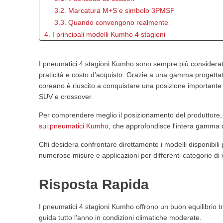
3.2. Marcatura M+S e simbolo 3PMSF
3.3. Quando convengono realmente
4. I principali modelli Kumho 4 stagioni
4.1. Kumho Solus 4S HA32
4.2. Kumho Solus 4S HA32 SUV
I pneumatici 4 stagioni Kumho sono sempre più considerati 
5. Vantaggi e svantaggi dei pneumatici 4 stagioni Kumho
praticità e costo d'acquisto. Grazie a una gamma progettata 
6. Prestazioni dei pneumatici 4 stagioni Kumho nelle dive
coreano è riuscito a conquistare una posizione importante 
6.1. Comportamento sull'asciutto
SUV e crossover.
6.2. Prestazioni sul bagnato
Per comprendere meglio il posizionamento del produttore, 
6.3. Utilizzo durante l'inverno
sui pneumatici Kumho
, che approfondisce l'intera gamma 
7. Pneumatici 4 stagioni Kumho per SUV e crossover
7.1. Perché i SUV richiedono pneumatici specifici
Chi desidera confrontare direttamente i modelli disponibili 
7.2. La soluzione Kumho per i SUV
numerose misure e applicazioni per differenti categorie di v
7.3. Quando scegliere la versione SUV
8. Pneumatici Kumho e auto elettriche
Risposta Rapida
8.1. Le esigenze dei veicoli elettrici
8.2. Perché valutare Kumho
I pneumatici 4 stagioni Kumho offrono un buon equilibrio t
9. Confronto Kumho vs concorrenti principali
guida tutto l'anno in condizioni climatiche moderate.