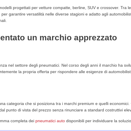
mho?
elli progettati per vetture compatte, berline, SUV e crossover. Tra l
per garantire versatilità nelle diverse stagioni e adatto agli automobilis
ali.
datto
ventato un marchio apprezzato
 nel settore degli pneumatici. Nel corso degli anni il marchio ha svi
temente la propria offerta per rispondere alle esigenze di automobilisti
 una categoria che si posiziona tra i marchi premium e quelli economici
al punto di vista del prezzo senza rinunciare a standard costruttivi elev
 gamma completa dei
pneumatici auto
disponibili per individuare la soluzi