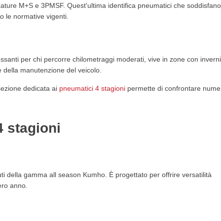
rcature M+S e 3PMSF. Quest'ultima identifica pneumatici che soddisfan
ndo le normative vigenti.
ssanti per chi percorre chilometraggi moderati, vive in zone con invern
e della manutenzione del veicolo.
a sezione dedicata ai
pneumatici 4 stagioni
permette di confrontare nume
4 stagioni
ti della gamma all season Kumho. È progettato per offrire versatilità
tero anno.