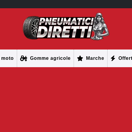
 moto
Gomme agricole
Marche
Offer