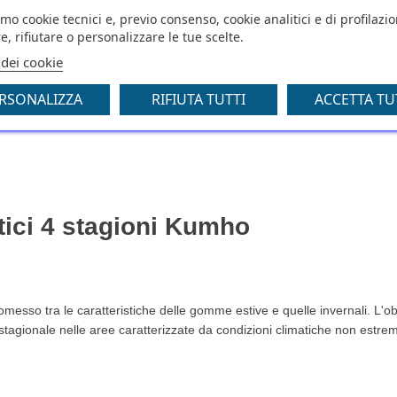
amo cookie tecnici e, previo consenso, cookie analitici e di profilazi
 Kumho
e, rifiutare o personalizzare le tue scelte.
a neve?
 dei cookie
RSONALIZZA
RIFIUTA TUTTI
ACCETTA TU
e?
mho?
ici 4 stagioni Kumho
messo tra le caratteristiche delle gomme estive e quelle invernali. L'ob
o stagionale nelle aree caratterizzate da condizioni climatiche non estre