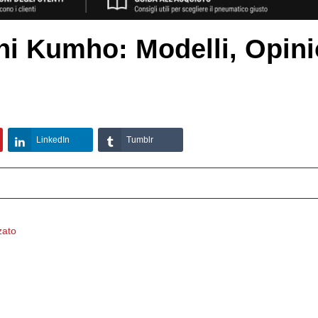
ni Kumho: Modelli, Opini
LinkedIn
Tumblr
zato