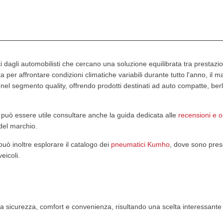
dagli automobilisti che cercano una soluzione equilibrata tra prestazio
per affrontare condizioni climatiche variabili durante tutto l'anno, il m
rse condizioni di guida
nel segmento quality, offrendo prodotti destinati ad auto compatte, berl
può essere utile consultare anche la guida dedicata alle
recensioni e o
del marchio.
può inoltre esplorare il catalogo dei
pneumatici Kumho
, dove sono pres
eicoli.
ra sicurezza, comfort e convenienza, risultando una scelta interessante