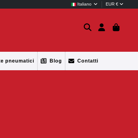
Italiano
EUR €
te pneumatici
Blog
Contatti