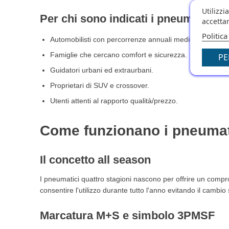
15.1. I pneumatici 4 stagioni Kumho sono affidabili?
Utilizzi
Per chi sono indicati i pneumatici
15.2. Qual è il miglior pneumatico 4 stagioni Kumho?
accettar
15.3. I pneumatici Kumho 4 stagioni vanno bene sull
Politica
Automobilisti con percorrenze annuali medie.
15.4. Kumho è un marchio premium?
Famiglie che cercano comfort e sicurezza.
15.5. I pneumatici Kumho sono adatti ai SUV?
PE
15.6. Quanto durano i pneumatici 4 stagioni Kumho?
Guidatori urbani ed extraurbani.
15.7. Meglio Kumho o Nexen?
Proprietari di SUV e crossover.
15.8. I pneumatici 4 stagioni Kumho fanno risparmiar
Utenti attenti al rapporto qualità/prezzo.
15.9. Sono adatti a chi viaggia molto in autostrada?
15.10. Conviene comprare pneumatici 4 stagioni Ku
Come funzionano i pneumat
16. Considerazioni finali
Il concetto all season
I pneumatici quattro stagioni nascono per offrire un compro
consentire l'utilizzo durante tutto l'anno evitando il cambi
Marcatura M+S e simbolo 3PMSF