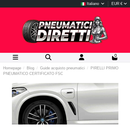
Italiano
EUR €
0
Homepage
Blog
Guide acquisto pneumatici
PIRELLI PRIMO
PNEUMATICO CERTIFICATO FSC