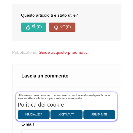
Questo articolo ti è stato utile?
SÌ
(0)
NO
(0)
Pubblicato in:
Guide acquisto pneumatici
Lascia un commento
Utilizziamo cookie tecnici e, previo consenso, cookie analitici e di profilazione.
Puoi accettare, rifiutare o personalizzare le tue scelte.
Nome
Politica dei cookie
PERSONALIZZA
ACCETTA TUTTI
RIFIUTA TUTTI
E-mail