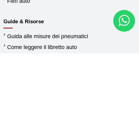
Filtri auto
Guide & Risorse
Guida alle misure dei pneumatici
Come leggere il libretto auto
Quando cambiare gli pneumatici
Differenza tra pneumatici estivi e invernali
Normativa pneumatici invernali
Pneumatici per furgoni: guida alla scelta delle
gomme
Guida gomme agricole
Contattaci