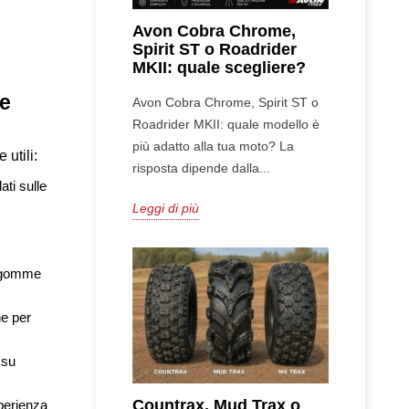
Avon Cobra Chrome,
Spirit ST o Roadrider
MKII: quale scegliere?
me
Avon Cobra Chrome, Spirit ST o
Roadrider MKII: quale modello è
più adatto alla tua moto? La
 utili:
risposta dipende dalla...
ti sulle 
Leggi di più
e gomme 
e per 
su 
Countrax, Mud Trax o
perienza 