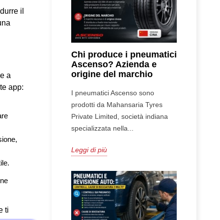
urre il 
na 
Chi produce i pneumatici
Ascenso? Azienda e
origine del marchio
e a 
ste app:
I pneumatici Ascenso sono
prodotti da Mahansaria Tyres
re 
Private Limited, società indiana
specializzata nella...
ione, 
Leggi di più
le.
ne 
ti 