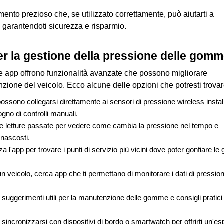
ento prezioso che, se utilizzato correttamente, può aiutarti a 
 garantendoti sicurezza e risparmio.
er la gestione della pressione delle gom
e app offrono funzionalità avanzate che possono migliorare 
zione del veicolo. Ecco alcune delle opzioni che potresti trovare
ssono collegarsi direttamente ai sensori di pressione wireless installa
gno di controlli manuali.
lle letture passate per vedere come cambia la pressione nel tempo e 
 nascosti.
zza l'app per trovare i punti di servizio più vicini dove poter gonfiare l
un veicolo, cerca app che ti permettano di monitorare i dati di pression
suggerimenti utili per la manutenzione delle gomme e consigli pratici 
 sincronizzarsi con dispositivi di bordo o smartwatch per offrirti un'es