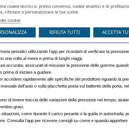
mali e a guidare con maggiore serenità.
amo cookie tecnici e, previo consenso, cookie analitici e di profilazi
e, rifiutare o personalizzare le tue scelte.
e gomme ottimale con l'uso delle app
 dei cookie
entale per la sicurezza e l'efficienza del tuo veicolo. Con l'av
RSONALIZZA
RIFIUTA TUTTI
ACCETTA TU
 compito è diventato più semplice e preciso. Ecco alcuni consigl
a periodici utilizzando l'app per ricordarti di verificare la pressione 
o una volta al mese e prima di lunghi viaggi.
ttura accurata, assicurati di misurare la pressione delle gomme quando 
o prima di iniziare a guidare.
r accedere rapidamente alle specifiche del produttore riguardo la pre
manuale dell'auto o sulla placchetta posta sul battente della porta, nel
ono di tenere traccia delle variazioni della pressione nel tempo, aiutand
ventino gravi.
e situazioni, come durante il carico pesante o la guida in autostrada, p
. Consulta l'app per ricevere consigli su come e quando apportare q