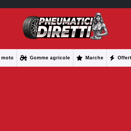
 moto
Gomme agricole
Marche
Offer