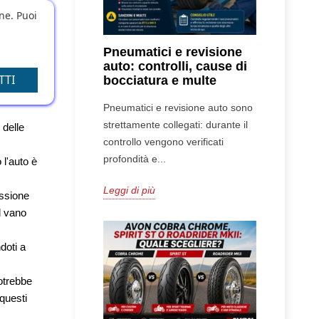
one. Puoi
Pneumatici e revisione
auto: controlli, cause di
vento 
TTI
bocciatura e multe
i su 
Pneumatici e revisione auto sono
strettamente collegati: durante il
delle 
controllo vengono verificati
profondità e...
l'auto è 
Leggi di più
ssione 
 vano 
oti a 
otrebbe 
uesti 