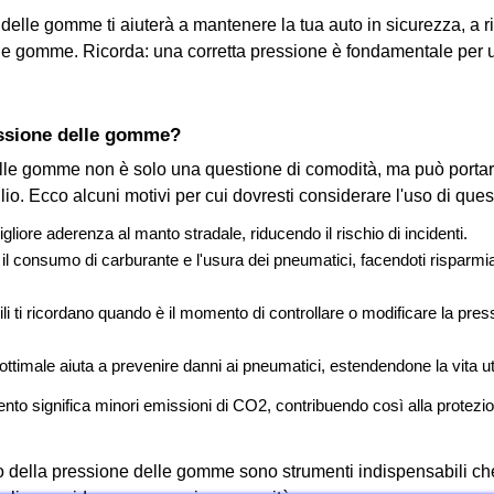
delle gomme ti aiuterà a mantenere la tua auto in sicurezza, a rid
tue gomme. Ricorda: una corretta pressione è fondamentale per u
ressione delle gomme?
delle gomme non è solo una questione di comodità, ma può portar
glio. Ecco alcuni motivi per cui dovresti considerare l'uso di que
iore aderenza al manto stradale, riducendo il rischio di incidenti.
consumo di carburante e l'usura dei pneumatici, facendoti risparmia
li ti ricordano quando è il momento di controllare o modificare la press
timale aiuta a prevenire danni ai pneumatici, estendendone la vita uti
nto significa minori emissioni di CO2, contribuendo così alla protezio
llo della pressione delle gomme sono strumenti indispensabili che 