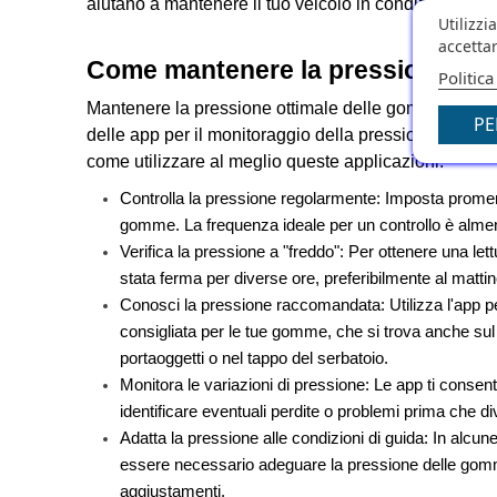
aiutano a mantenere il tuo veicolo in condizioni otti
Utilizzi
accettar
Come mantenere la pressione dell
Politica
Mantenere la pressione ottimale delle gomme è fondam
PE
delle app per il monitoraggio della pressione, questo
come utilizzare al meglio queste applicazioni:
Controlla la pressione regolarmente: Imposta promemori
gomme. La frequenza ideale per un controllo è almen
Verifica la pressione a "freddo": Per ottenere una le
stata ferma per diverse ore, preferibilmente al mattin
Conosci la pressione raccomandata: Utilizza l'app pe
consigliata per le tue gomme, che si trova anche sul 
portaoggetti o nel tappo del serbatoio.
Monitora le variazioni di pressione: Le app ti consent
identificare eventuali perdite o problemi prima che di
Adatta la pressione alle condizioni di guida: In alcun
essere necessario adeguare la pressione delle gomme
aggiustamenti.