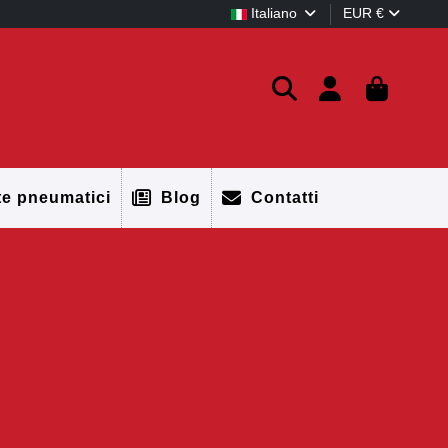
Italiano
EUR €
te pneumatici
Blog
Contatti