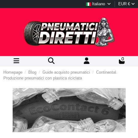
Italiano
EUR €
0
Homepage
Blog
Guide acquisto pneumatici
Continental.
Produzione pneumatici con plastica riciclata