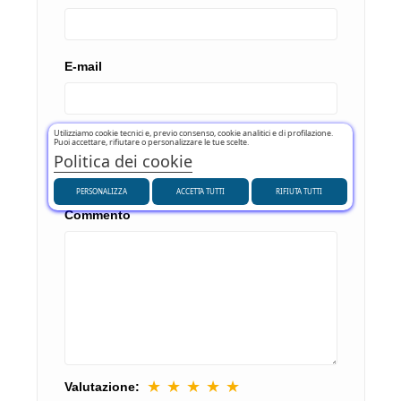
E-mail
Utilizziamo cookie tecnici e, previo consenso, cookie analitici e di profilazione.
Oggetto
Puoi accettare, rifiutare o personalizzare le tue scelte.
Politica dei cookie
PERSONALIZZA
ACCETTA TUTTI
RIFIUTA TUTTI
Commento
★
★
★
★
★
Valutazione: