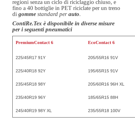
regioni senza un ciclo di riciclaggio chiuso, e
fino a 40 bottiglie in PET riciclate per un treno
di
gomme
standard per
auto
.
ContiRe.Tex è disponibile in diverse misure
per i seguenti pneumatici
PremiumContact 6
EcoContact 6
225/45R17 91Y
205/55R16 91V
225/40R18 92Y
195/65R15 91V
235/45R18 98Y
205/60R16 96H XL
235/40R19 96Y
185/65R15 88H
245/40R19 98Y XL
235/55R18 100V