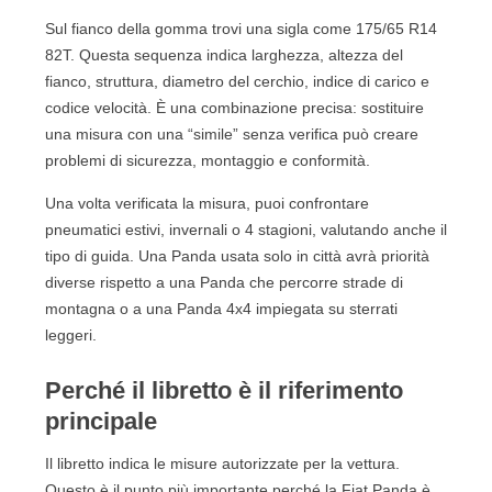
15.2. Che gomme monta la Panda 1.2 benzina?
Sul fianco della gomma trovi una sigla come 175/65 R14
15.3. Meglio pneumatici estivi o 4 stagioni per Fiat
82T. Questa sequenza indica larghezza, altezza del
Panda?
fianco, struttura, diametro del cerchio, indice di carico e
15.4. Qual è la misura più cercata per pneumatici
codice velocità. È una combinazione precisa: sostituire
Fiat Panda?
una misura con una “simile” senza verifica può creare
15.5. Posso montare gomme diverse da quelle sul
problemi di sicurezza, montaggio e conformità.
libretto?
Una volta verificata la misura, puoi confrontare
15.6. Le gomme 4 stagioni vanno bene sulla
pneumatici estivi, invernali o 4 stagioni, valutando anche il
Panda?
tipo di guida. Una Panda usata solo in città avrà priorità
15.7. Quando scegliere pneumatici invernali per
diverse rispetto a una Panda che percorre strade di
Panda?
montagna o a una Panda 4x4 impiegata su sterrati
15.8. Come controllare la pressione pneumatici
leggeri.
Fiat Panda?
15.9. Come resettare la spia pneumatici Fiat
Perché il libretto è il riferimento
Panda?
principale
15.10. Che pneumatici scegliere per Panda 4x4?
15.11. Quanto costano i pneumatici per Fiat
Il libretto indica le misure autorizzate per la vettura.
Panda?
Questo è il punto più importante perché la Fiat Panda è