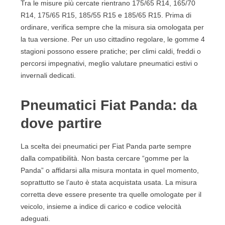
Tra le misure più cercate rientrano 175/65 R14, 165/70
11.2. Come scegliere in modo più sicuro
R14, 175/65 R15, 185/55 R15 e 185/65 R15. Prima di
12. Pressione pneumatici Fiat Panda e spia pressione
ordinare, verifica sempre che la misura sia omologata per
12.1. Quando controllare la pressione
la tua versione. Per un uso cittadino regolare, le gomme 4
12.2. Come resettare la spia pneumatici Fiat
stagioni possono essere pratiche; per climi caldi, freddi o
Panda
percorsi impegnativi, meglio valutare pneumatici estivi o
12.3. Perché la pressione incide sulla durata
invernali dedicati.
13. Errori da evitare prima di acquistare pneumatici
Fiat Panda
Pneumatici Fiat Panda: da
13.1. Scegliere una misura non omologata
13.2. Comprare solo in base al prezzo
dove partire
13.3. Ignorare la stagione
13.4. Trascurare l’età delle gomme
La scelta dei pneumatici per Fiat Panda parte sempre
14. Quale pneumatico Fiat Panda scegliere?
dalla compatibilità. Non basta cercare “gomme per la
14.1. Scelta consigliata per uso città
Panda” o affidarsi alla misura montata in quel momento,
14.2. Scelta consigliata per chi viaggia spesso
soprattutto se l’auto è stata acquistata usata. La misura
14.3. Scelta consigliata per zone fredde
corretta deve essere presente tra quelle omologate per il
14.4. Scelta consigliata per Panda 4x4
veicolo, insieme a indice di carico e codice velocità
15. FAQ sui pneumatici Fiat Panda
adeguati.
15.1. Quali pneumatici monta la Fiat Panda?