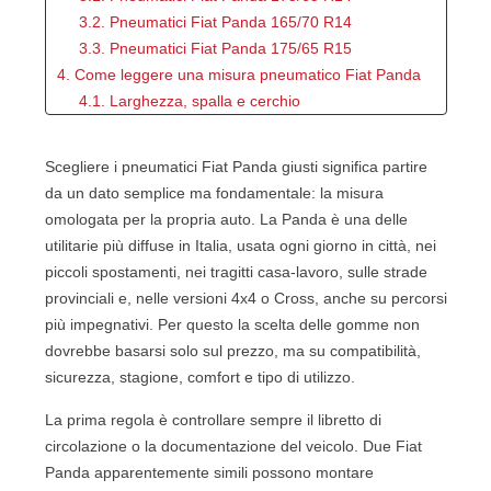
3.2. Pneumatici Fiat Panda 165/70 R14
3.3. Pneumatici Fiat Panda 175/65 R15
4. Come leggere una misura pneumatico Fiat Panda
4.1. Larghezza, spalla e cerchio
4.2. Indice di carico e codice velocità
4.3. Pneumatici XL e Run Flat servono sulla
Scegliere i pneumatici Fiat Panda giusti significa partire
Panda?
da un dato semplice ma fondamentale: la misura
5. Pneumatici estivi, invernali o 4 stagioni per Fiat
omologata per la propria auto. La Panda è una delle
Panda?
utilitarie più diffuse in Italia, usata ogni giorno in città, nei
5.1. Quando scegliere pneumatici estivi
piccoli spostamenti, nei tragitti casa-lavoro, sulle strade
5.2. Quando scegliere pneumatici invernali
provinciali e, nelle versioni 4x4 o Cross, anche su percorsi
5.3. Quando scegliere pneumatici 4 stagioni
più impegnativi. Per questo la scelta delle gomme non
6. Quali pneumatici scegliere in base all’uso della
dovrebbe basarsi solo sul prezzo, ma su compatibilità,
Panda
sicurezza, stagione, comfort e tipo di utilizzo.
6.1. Uso urbano quotidiano
6.2. Percorsi extraurbani e autostrada
La prima regola è controllare sempre il libretto di
6.3. Zone fredde, collinari o montane
circolazione o la documentazione del veicolo. Due Fiat
6.4. Seconda auto e percorrenze limitate
Panda apparentemente simili possono montare