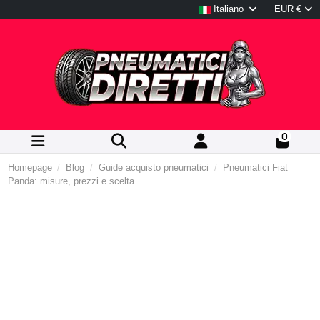
Italiano
EUR €
0
Homepage
Blog
Guide acquisto pneumatici
Pneumatici Fiat
Panda: misure, prezzi e scelta