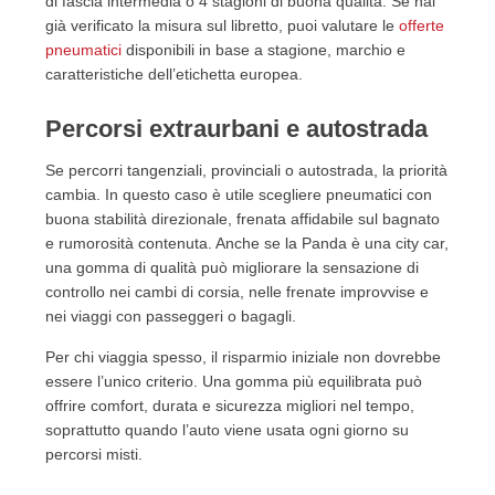
di fascia intermedia o 4 stagioni di buona qualità. Se hai
già verificato la misura sul libretto, puoi valutare le
offerte
pneumatici
disponibili in base a stagione, marchio e
caratteristiche dell’etichetta europea.
Percorsi extraurbani e autostrada
Se percorri tangenziali, provinciali o autostrada, la priorità
cambia. In questo caso è utile scegliere pneumatici con
buona stabilità direzionale, frenata affidabile sul bagnato
e rumorosità contenuta. Anche se la Panda è una city car,
una gomma di qualità può migliorare la sensazione di
controllo nei cambi di corsia, nelle frenate improvvise e
nei viaggi con passeggeri o bagagli.
Per chi viaggia spesso, il risparmio iniziale non dovrebbe
essere l’unico criterio. Una gomma più equilibrata può
offrire comfort, durata e sicurezza migliori nel tempo,
soprattutto quando l’auto viene usata ogni giorno su
percorsi misti.