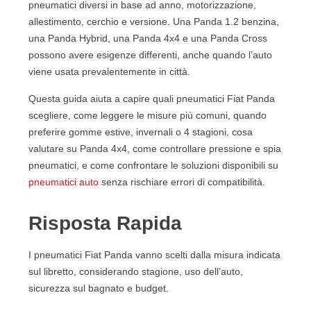
7. Pneumatici Fiat Panda 1.2 benzina
pneumatici diversi in base ad anno, motorizzazione,
7.1. Perché la 175/65 R14 è così cercata
allestimento, cerchio e versione. Una Panda 1.2 benzina,
7.2. Cosa valutare su una Panda benzina
una Panda Hybrid, una Panda 4x4 e una Panda Cross
7.3. Panda benzina in città: meglio comfort o
possono avere esigenze differenti, anche quando l’auto
durata?
viene usata prevalentemente in città.
8. Pneumatici per Fiat Panda 4x4 e Panda Cross
Questa guida aiuta a capire quali pneumatici Fiat Panda
8.1. Uso stradale o sterrato leggero
scegliere, come leggere le misure più comuni, quando
8.2. Gomme tacchettate per Panda 4x4
preferire gomme estive, invernali o 4 stagioni, cosa
8.3. Panda 4x4 vecchio modello
valutare su Panda 4x4, come controllare pressione e spia
9. Etichetta europea: come usarla per scegliere
pneumatici, e come confrontare le soluzioni disponibili su
meglio
pneumatici auto
senza rischiare errori di compatibilità.
9.1. Aderenza sul bagnato
9.2. Resistenza al rotolamento
Risposta Rapida
9.3. Rumorosità esterna
10. Rapporto qualità/prezzo dei pneumatici Fiat Panda
10.1. Quando conviene una gomma economica
I pneumatici Fiat Panda vanno scelti dalla misura indicata
10.2. Quando conviene salire di fascia
sul libretto, considerando stagione, uso dell’auto,
11. Confronto con le alternative del mercato
sicurezza sul bagnato e budget.
11.1. Cosa guardare oltre al prezzo