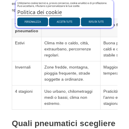
Utilizziamo cookie tecnici e, previo consenso, cookie analitici e di profilazione.
estivi e invernali dedicati restano una scelta più
Puoi accettare, rifiutare o personalizzare le tue scelte.
specializzata.
Politica dei cookie
PERSONALIZZA
ACCETTA TUTTI
RIFIUTA TUTTI
Tipo
Ideale per
Punto forte
pneumatico
Estivi
Clima mite o caldo, città,
Buona precisi
extraurbano, percorrenze
caldi e comp
regolari.
stabile su asci
Invernali
Zone fredde, montagna,
Maggiore idon
pioggia frequente, strade
temperature e 
soggette a ordinanze.
4 stagioni
Uso urbano, chilometraggi
Praticità duran
medi o bassi, clima non
l’anno e mino
estremo.
stagionale.
Quali pneumatici scegliere