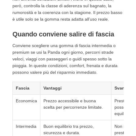
però, controlla la classe di aderenza sul bagnato, la
rumorosità e la coerenza con la stagione. Il prezzo basso
è utile solo se la gomma resta adatta all’uso reale.
Quando conviene salire di fascia
Conviene scegliere una gomma di fascia intermedia o
premium se usi la Panda ogni giorno, percorri strade
veloci, viaggi con passeggeri o guidi spesso sotto la
pioggia. In queste condizioni, comfort, frenata e durata
possono valere più del risparmio immediato.
Fascia
Vantaggi
Svantaggi
Economica
Prezzo accessibile e buona
Prestazioni
scelta per percorrenze limitate.
possono e
equilibrati.
Intermedia
Buon equilibrio tra prezzo,
Non sempre
sicurezza e durata.
prestazioni