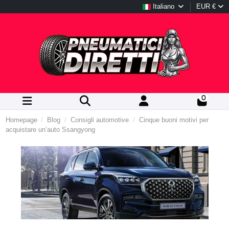
Italiano
EUR €
0
Homepage
Blog
Consigli automotive
Cinque buoni motivi per
acquistare un’auto Ssangyong