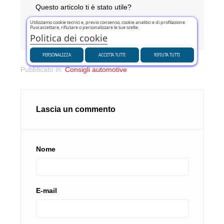
Questo articolo ti è stato utile?
Utilizziamo cookie tecnici e, previo consenso, cookie analitici e di profilazione.
SÌ
(0)
NO
(0)
Puoi accettare, rifiutare o personalizzare le tue scelte.
Politica dei cookie
PERSONALIZZA
ACCETTA TUTTI
RIFIUTA TUTTI
Pubblicato in:
Consigli automotive
Lascia un commento
Nome
E-mail