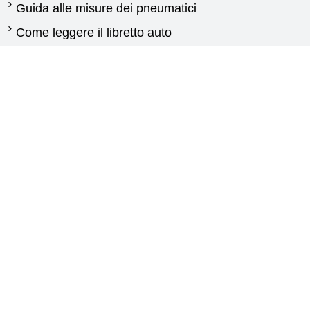
Guida alle misure dei pneumatici
Come leggere il libretto auto
Quando cambiare gli pneumatici
Differenza tra pneumatici estivi e invernali
Normativa pneumatici invernali
Pneumatici per furgoni: guida alla scelta delle
gomme
Guida gomme agricole
Contattaci
New Generation
Via Calabria,25
87030 Carolei (CS)
+393773976409