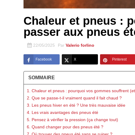
Chaleur et pneus : p
passer aux pneus ét
22/05/2025
Par
Valerio forlino
Facebook
X
Pinterest
SOMMAIRE
1. Chaleur et pneus : pourquoi vos gommes souffrent (e
2. Que se passe-t-il vraiment quand il fait chaud ?
3. Les pneus hiver en été ? Une très mauvaise idée
4. Les vrais avantages des pneus été
5. Pensez à vérifier la pression (ça change tout)
6. Quand changer pour des pneus été ?
7. Où trouver des pneus été sans se ruiner ?