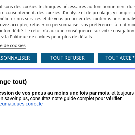
ilisons des cookies techniques nécessaires au fonctionnement du s
ing. Ils sont conçus pour offrir
le meilleur comportement rou
tre consentement, des cookies d’analyse et de profilage, y compris d
améliorer nos services et de vous proposer des contenus personnali
mouillée
;
uvez accepter, refuser ou personnaliser vos préférences à tout m
bouton dédié. Le refus n’a aucune conséquence sur votre navigation
z la Politique de cookies pour plus de détails.
e carburant consommé
;
ue de cookies
RSONNALISER
TOUT REFUSER
TOUT ACCEP
i
nge tout)
pression de vos pneus au moins une fois par mois
, et toujours
 en savoir plus, consultez notre guide complet pour
vérifier
eumatiques correcte