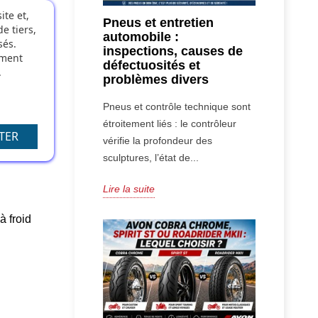
ite et,
tier
Pneus et entretien
e tiers,
automobile :
sés.
inspections, causes de
oment
défectuosités et
.
problèmes divers
Pneus et contrôle technique sont
étroitement liés : le contrôleur
TER
vérifie la profondeur des
sculptures, l’état de...
Lire la suite
 à froid