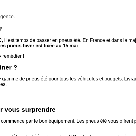
rgence.
?
C
, il est temps de passer en pneus été. En France et dans la maj
les pneus hiver est fixée au 15 mai
.
y remédier !
iner ?
e gamme de pneus été pour tous les véhicules et budgets. Livra
ues.
ur vous surprendre
a commence par le bon équipement. Les pneus été vous offrent