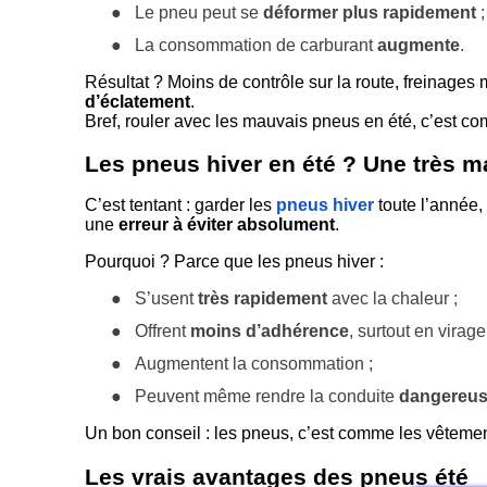
●
Le pneu peut se
déformer plus rapidement
;
●
La consommation de carburant
augmente
.
Résultat ? Moins de contrôle sur la route, freinages 
d’éclatement
.
Bref, rouler avec les mauvais pneus en été, c’est c
Les pneus hiver en été ? Une très m
C’est tentant : garder les
pneus hiver
toute l’année,
une
erreur à éviter absolument
.
Pourquoi ? Parce que les pneus hiver :
●
S’usent
très rapidement
avec la chaleur ;
●
Offrent
moins d’adhérence
, surtout en virage
●
Augmentent la consommation ;
●
Peuvent même rendre la conduite
dangereu
Un bon conseil : les pneus, c’est comme les vêteme
Les vrais avantages des pneus été