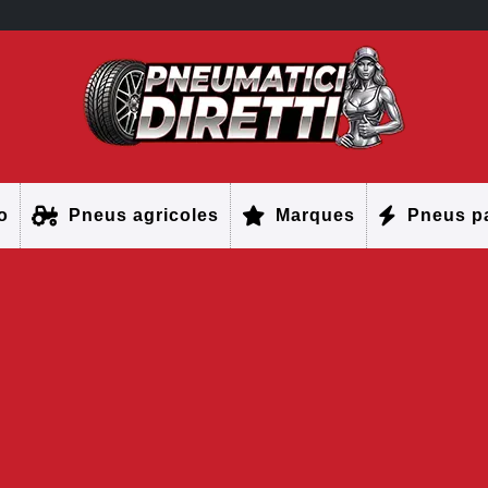
o
Pneus agricoles
Marques
Pneus pa