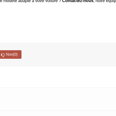
le modèle adapté à votre voiture ?
Contactez-nous
, notre équi
Non
(0)