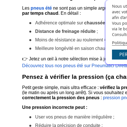
Nous ut
Les
pneus été
ne sont pas un simple argument market
avec vo
par temps chaud
. En détail :
afin d’
●
Adhérence optimale sur
chaussée sèche et 
Vous po
via le 
●
Distance de freinage réduite
;
Consulte
●
Moins de résistance au roulement =
moins d
Politiq
●
Meilleure longévité en saison chaude.
PE
👉 Jetez un œil à notre sélection mise à jour :
Découvrez tous nos pneus été sur Pneumatici Dirett
Pensez à vérifier la pression (ça cha
Petit geste simple, mais ultra efficace :
vérifiez la 
(le matin ou après un long arrêt). Si vous souhaitez
correctement la pression des pneus
:
pression pn
Une pression incorrecte peut :
●
User vos pneus de manière irrégulière ;
●
Réduire la précision de conduite ;