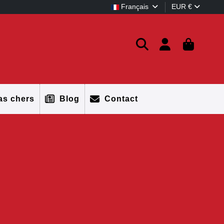
Français
EUR €
s chers
Blog
Contact