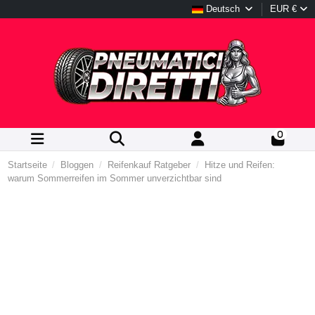
Deutsch
EUR €
0
Startseite
Bloggen
Reifenkauf Ratgeber
Hitze und Reifen:
warum Sommerreifen im Sommer unverzichtbar sind