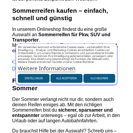
Sommerreifen kaufen – einfach,
schnell und günstig
In unserem Onlineshop findest du eine große
Auswahl an
Sommerreifen für Pkw, SUV und
Transporter
.
Markenreifen zu fairen Preisen, schneller Versand,
Wir verwenden technisch erforderliche Cookies sowie – vorbehaltlich Ihrer
Einwilligung – Analyse- und Marketing-Cookies, einschließlich Cookies von
einfache Bestellung.
Drittanbietern, um unsere Dienste zu verbessern und personalisierte Inhalte
anzuzeigen. Sie können Ihre Einwilligung jederzeit erteilen, verweigern oder
anpassen. Eine Ablehnung beeinträchtigt die Funktion der Website nicht.
👉 Jetzt Sommerreifen entdecken auf Pneumatici
Weitere Details entnehmen Sie bitte unserer Cookie-Richtlinie.
Weitere Informationen
Diretti
EINSTELLUNGEN
ALLE AKZEPTIEREN
ALLE ABLEHNEN
Fazit: Fahr sicher durch den
Sommer
Der Sommer verlangt nicht nur dir, sondern auch
deinen Reifen einiges ab. Mit den richtigen
Sommerreifen bist du
sicherer, sparsamer und
entspannter
unterwegs – egal ob zur Arbeit, in den
Urlaub oder auf langen Autobahnfahrten.
Du brauchst Hilfe bei der Auswahl? Schreib uns –