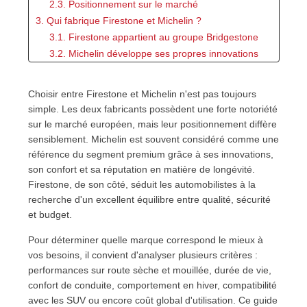
2.3. Positionnement sur le marché
3. Qui fabrique Firestone et Michelin ?
3.1. Firestone appartient au groupe Bridgestone
3.2. Michelin développe ses propres innovations
4. Comparaison des gammes de pneus
4.1. Pneus été
Choisir entre Firestone et Michelin n'est pas toujours
4.2. Pneus hiver
simple. Les deux fabricants possèdent une forte notoriété
4.3. Pneus 4 saisons
sur le marché européen, mais leur positionnement diffère
5. Premier comparatif Firestone vs Michelin
sensiblement. Michelin est souvent considéré comme une
6. Avantages et inconvénients de Firestone et Michelin
référence du segment premium grâce à ses innovations,
6.1. Points forts et points faibles
son confort et sa réputation en matière de longévité.
Firestone, de son côté, séduit les automobilistes à la
7. Rapport qualité/prix : lequel est le plus intéressant ?
recherche d'un excellent équilibre entre qualité, sécurité
7.1. Pourquoi choisir Firestone ?
et budget.
7.2. Pourquoi investir dans Michelin ?
8. Firestone ou Michelin pour les SUV ?
Pour déterminer quelle marque correspond le mieux à
8.1. Des besoins spécifiques
vos besoins, il convient d'analyser plusieurs critères :
8.2. Quel choix pour un SUV familial ?
performances sur route sèche et mouillée, durée de vie,
9. Firestone vs Michelin pour les véhicules électriques
confort de conduite, comportement en hiver, compatibilité
avec les SUV ou encore coût global d'utilisation. Ce guide
9.1. Les exigences des véhicules électriques