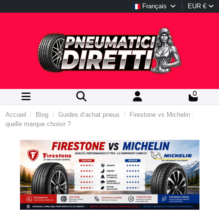
Français
EUR €
0
Accueil
Blog
Guides d’achat pneus
Firestone vs Michelin :
quelle marque choisir ?