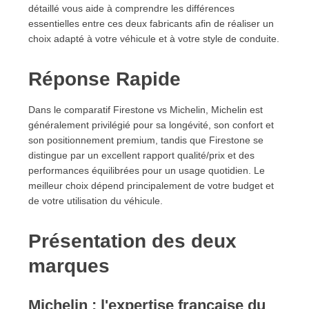
détaillé vous aide à comprendre les différences
10. Quel pneu choisir selon votre profil ?
essentielles entre ces deux fabricants afin de réaliser un
10.1. Choisissez Firestone si...
choix adapté à votre véhicule et à votre style de conduite.
10.2. Choisissez Michelin si...
11. Questions fréquentes
Réponse Rapide
11.1. Firestone ou Michelin : quelle marque choisir
?
11.2. Firestone est-il fiable ?
Dans le comparatif Firestone vs Michelin, Michelin est
généralement privilégié pour sa longévité, son confort et
11.3. Michelin vaut-il son prix ?
son positionnement premium, tandis que Firestone se
11.4. Qui fabrique les pneus Firestone ?
distingue par un excellent rapport qualité/prix et des
11.5. Michelin produit-il des pneus SUV ?
performances équilibrées pour un usage quotidien. Le
11.6. Firestone propose-t-il des pneus 4 saisons ?
meilleur choix dépend principalement de votre budget et
11.7. Quelle marque offre la meilleure longévité ?
de votre utilisation du véhicule.
11.8. Firestone convient-il à l'autoroute ?
11.9. Quelle marque choisir pour la ville ?
Présentation des deux
11.10. Quelle marque choisir pour rouler beaucoup
?
marques
12. Verdict : Firestone ou Michelin ?
Michelin : l'expertise française du