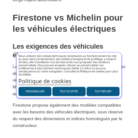
Firestone vs Michelin pour
les véhicules électriques
Les exigences des véhicules
électriques
Nous utilisons des cookies techniques nécessaires au fonctionnement du site
et, avec votre consentement, des cookies d’analyse et de profilage, y compris
de tiers, afin d’améliorer nos services et de vous proposer des contenus
personnalisés. Vous pouvez accepter, refuser ou personnaliser vos
Les véhicules électriques nécessitent des pneus capables
préférences à tout moment via le bouton dédié. Le refus n’a aucune
conséquence sur votre navigation. Consultez la Politique de cookies pour plus
de supporter un couple important tout en limitant la
de détails.
Politique de cookies
résistance au roulement afin de préserver l'autonomie.
Michelin a développé plusieurs solutions spécifiquement
PERSONNALISER
TOUT ACCEPTER
TOUT REFUSER
adaptées à cette nouvelle génération de véhicules.
Firestone propose également des modèles compatibles
avec les besoins des véhicules électriques, sous réserve
du respect des dimensions et indices homologués par le
constructeur.