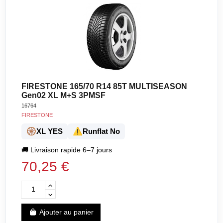
FIRESTONE 165/70 R14 85T MULTISEASON
Gen02 XL M+S 3PMSF
16764
FIRESTONE
🛞
⚠️
XL YES
Runflat No
🚚
Livraison rapide 6–7 jours
70,25 €
Ajouter au panier