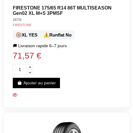
FIRESTONE 175/65 R14 86T MULTISEASON
Gen02 XL M+S 3PMSF
16731
FIRESTONE
🛞
⚠️
XL YES
Runflat No
🚚
Livraison rapide 6–7 jours
71,57 €
Ajouter au panier