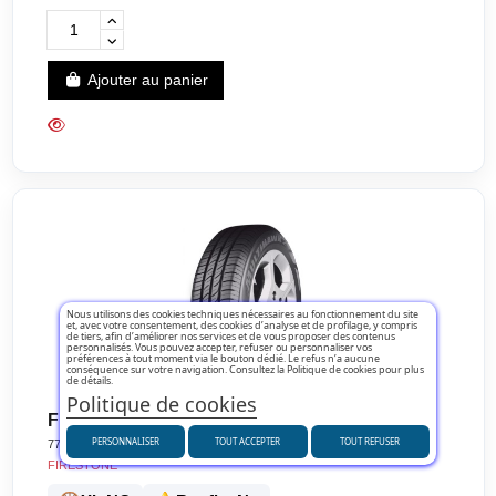
Ajouter au panier
Nous utilisons des cookies techniques nécessaires au fonctionnement du site
et, avec votre consentement, des cookies d’analyse et de profilage, y compris
de tiers, afin d’améliorer nos services et de vous proposer des contenus
personnalisés. Vous pouvez accepter, refuser ou personnaliser vos
préférences à tout moment via le bouton dédié. Le refus n’a aucune
conséquence sur votre navigation. Consultez la Politique de cookies pour plus
de détails.
Politique de cookies
FIRESTONE 175/65 R14 82T MULTIHAWK 2
PERSONNALISER
TOUT ACCEPTER
TOUT REFUSER
7722
FIRESTONE