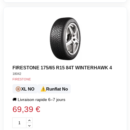
FIRESTONE 175/65 R15 84T WINTERHAWK 4
18042
FIRESTONE
🛞
⚠️
XL NO
Runflat No
🚚
Livraison rapide 6–7 jours
69,39 €