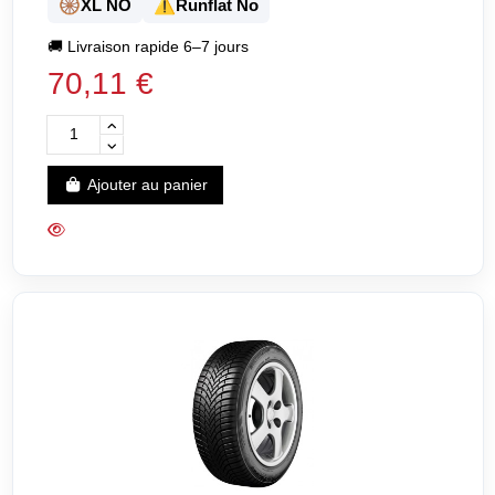
🛞
⚠️
XL NO
Runflat No
🚚
Livraison rapide 6–7 jours
70,11 €
Ajouter au panier