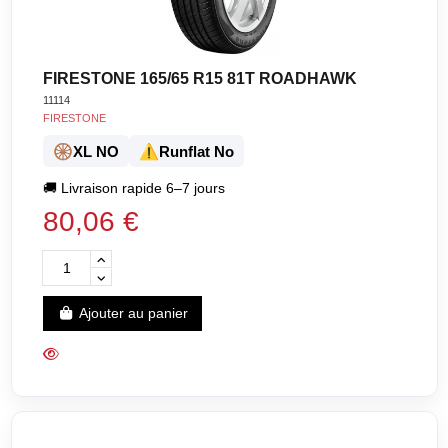
FIRESTONE 165/65 R15 81T ROADHAWK
11114
FIRESTONE
🛞
⚠️
XL NO
Runflat No
🚚
Livraison rapide 6–7 jours
80,06 €
Ajouter au panier