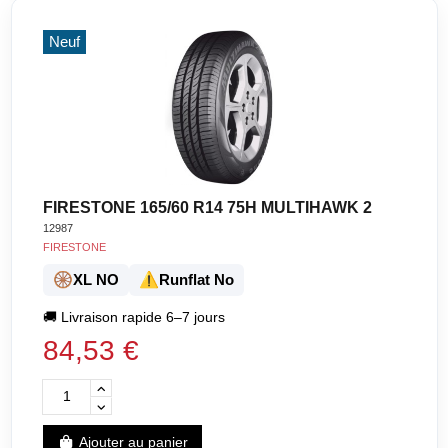
Neuf
FIRESTONE 165/60 R14 75H MULTIHAWK 2
12987
FIRESTONE
🛞
⚠️
XL NO
Runflat No
🚚
Livraison rapide 6–7 jours
84,53 €
Ajouter au panier