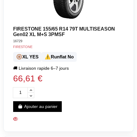
FIRESTONE 155/65 R14 79T MULTISEASON
Gen02 XL M+S 3PMSF
16729
FIRESTONE
🛞
⚠️
XL YES
Runflat No
🚚
Livraison rapide 6–7 jours
66,61 €
Ajouter au panier