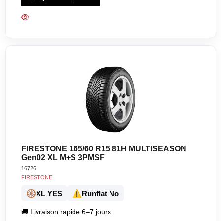
FIRESTONE 165/60 R15 81H MULTISEASON
Gen02 XL M+S 3PMSF
16726
FIRESTONE
🛞
⚠️
XL YES
Runflat No
🚚
Livraison rapide 6–7 jours