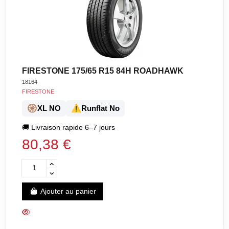
FIRESTONE 175/65 R15 84H ROADHAWK
18164
FIRESTONE
🛞
⚠️
XL NO
Runflat No
🚚
Livraison rapide 6–7 jours
80,38 €
Ajouter au panier