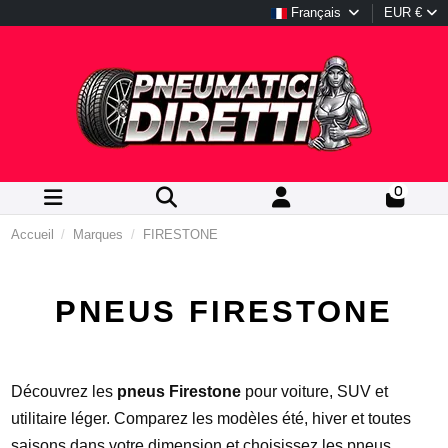
Français
EUR €
0
Accueil
Marques
FIRESTONE
PNEUS FIRESTONE
Découvrez les
pneus Firestone
pour voiture, SUV et
utilitaire léger. Comparez les modèles été, hiver et toutes
saisons dans votre dimension et choisissez les pneus