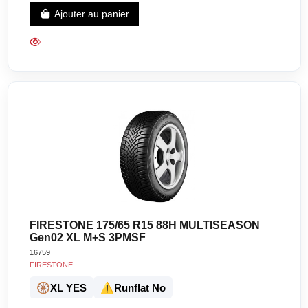
Ajouter au panier
FIRESTONE 175/65 R15 88H MULTISEASON
Gen02 XL M+S 3PMSF
16759
FIRESTONE
🛞
⚠️
XL YES
Runflat No