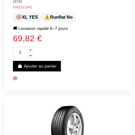
16745
FIRESTONE
🛞
⚠️
XL YES
Runflat No
🚚
Livraison rapide 6–7 jours
69,82 €
Ajouter au panier