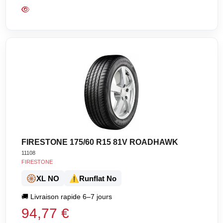
FIRESTONE 175/60 R15 81V ROADHAWK
11108
FIRESTONE
🛞
⚠️
XL NO
Runflat No
🚚
Livraison rapide 6–7 jours
94,77 €