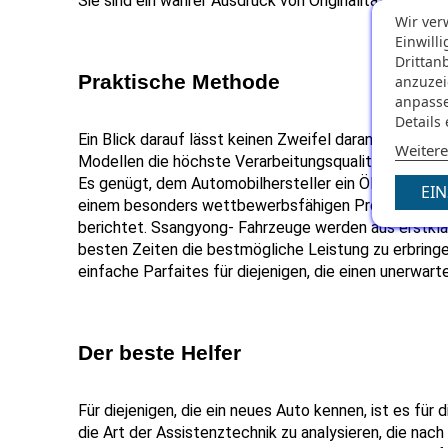
Sie sind ein wahrer Ausdruck von Originalität.
Wir ver
Einwill
Drittan
Praktische Methode
anzuzei
anpasse
Details
Ein Blick darauf lässt keinen Zweifel daran, dass d
Weitere
Modellen die höchste Verarbeitungsqualität aufweis
Es genügt, dem Automobilhersteller ein Öl auf den Küh
EI
einem besonders wettbewerbsfähigen Preis anbietet .
berichtet. Ssangyong- Fahrzeuge werden aus erstklass
besten Zeiten die bestmögliche Leistung zu erbringen
einfache Parfaites für diejenigen, die einen unerwar
Der beste Helfer
Für diejenigen, die ein neues Auto kennen, ist es fü
die Art der Assistenztechnik zu analysieren, die nach