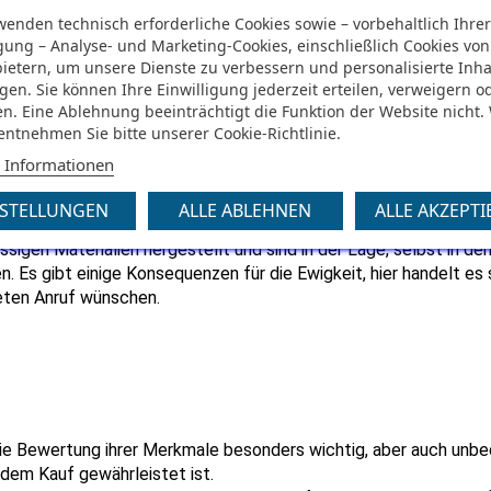
wenden technisch erforderliche Cookies sowie – vorbehaltlich Ihre
igung – Analyse- und Marketing-Cookies, einschließlich Cookies von
bietern, um unsere Dienste zu verbessern und personalisierte Inha
gen. Sie können Ihre Einwilligung jederzeit erteilen, verweigern o
n. Eine Ablehnung beeinträchtigt die Funktion der Website nicht.
 entnehmen Sie bitte unserer Cookie-Richtlinie.
as Verhältnis zwischen dem Preis und den angebotenen Ssangyon
 Informationen
t.
lergrillpreis zu zahlen, um sicherzustellen, dass er diese Modell
NSTELLUNGEN
ALLE ABLEHNEN
ALLE AKZEPTI
 Im Gegenteil, es wurde nicht über die Qualität der Konstruktio
igen Materialien hergestellt und sind in der Lage, selbst in den
. Es gibt einige Konsequenzen für die Ewigkeit, hier handelt es 
teten Anruf wünschen.
r die Bewertung ihrer Merkmale besonders wichtig, aber auch unbed
 dem Kauf gewährleistet ist.