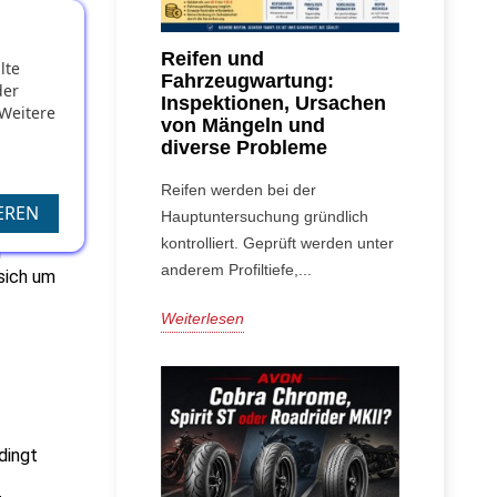
r
Reifen und
lte
Fahrzeugwartung:
der
Inspektionen, Ursachen
 Weitere
von Mängeln und
diverse Probleme
g-
Reifen werden bei der
e zu 
EREN
Hauptuntersuchung gründlich
n 
kontrolliert. Geprüft werden unter
 
anderem Profiltiefe,...
sich um 
Weiterlesen
ingt 