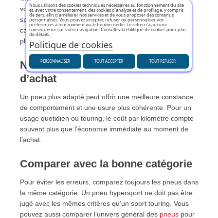
Nous utilisons des cookies techniques nécessaires au fonctionnement du site
votre usage. Un S23 est pertinent pour une conduite
et, avec votre consentement, des cookies d’analyse et de profilage, y compris
de tiers, afin d’améliorer nos services et de vous proposer des contenus
sportive, mais moins logique pour un motard qui roule
personnalisés. Vous pouvez accepter, refuser ou personnaliser vos
préférences à tout moment via le bouton dédié. Le refus n’a aucune
conséquence sur votre navigation. Consultez la Politique de cookies pour plus
calmement sur autoroute. À l’inverse, un T33 peut être
de détails.
plus rentable pour un grand rouleur.
Politique de cookies
PERSONNALISER
TOUT ACCEPTER
TOUT REFUSER
Ne pas juger uniquement le prix
d’achat
Un pneu plus adapté peut offrir une meilleure constance
de comportement et une usure plus cohérente. Pour un
usage quotidien ou touring, le coût par kilomètre compte
souvent plus que l’économie immédiate au moment de
l’achat.
Comparer avec la bonne catégorie
Pour éviter les erreurs, comparez toujours les pneus dans
la même catégorie. Un pneu hypersport ne doit pas être
jugé avec les mêmes critères qu’un sport touring. Vous
pouvez aussi comparer l’univers général des
pneus
pour