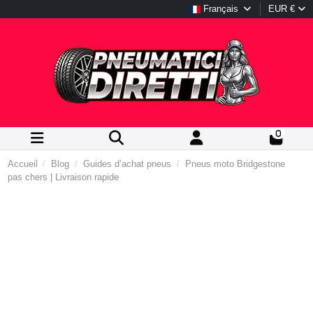
Français
EUR €
0
Accueil
Blog
Guides d’achat pneus
Pneus moto Bridgestone
pas chers | Livraison rapide