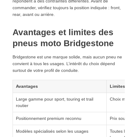
répondent à des contraintes différentes. Avant de
commander, vérifiez toujours la position indiquée : front,
rear, avant ou arrière.
Avantages et limites des
pneus moto Bridgestone
Bridgestone est une marque solide, mais aucun pneu ne
convient à tous les usages. L’intérêt du choix dépend
surtout de votre profil de conduite.
Avantages
Limites à co
Large gamme pour sport, touring et trail
Choix moins s
routier
Positionnement premium reconnu
Prix souvent 
Modèles spécialisés selon les usages
Toutes les di