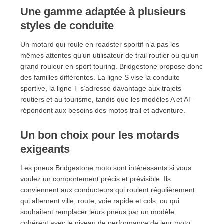
12.7. Combien coûte une paire de pneus moto
Une gamme adaptée à plusieurs
Bridgestone ?
styles de conduite
12.8. Peut-on acheter des pneus moto Bridgestone
en ligne ?
Un motard qui roule en roadster sportif n’a pas les
12.9. Que signifie Battlax chez Bridgestone ?
mêmes attentes qu’un utilisateur de trail routier ou qu’un
12.10. Faut-il changer les deux pneus en même
grand rouleur en sport touring. Bridgestone propose donc
des familles différentes. La ligne S vise la conduite
temps ?
sportive, la ligne T s’adresse davantage aux trajets
13. Bien choisir ses pneus moto Bridgestone
routiers et au tourisme, tandis que les modèles A et AT
répondent aux besoins des motos trail et adventure.
Un bon choix pour les motards
exigeants
Les pneus Bridgestone moto sont intéressants si vous
voulez un comportement précis et prévisible. Ils
conviennent aux conducteurs qui roulent régulièrement,
qui alternent ville, route, voie rapide et cols, ou qui
souhaitent remplacer leurs pneus par un modèle
cohérent avec le niveau de performance de leur moto.