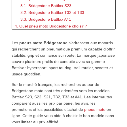
3.1. Bridgestone Battlax S23
3.2. Bridgestone Battlax T32 et T33
3.3. Bridgestone Battlax A41
4. Quel pneu moto Bridgestone choisir ?
4.1. Pour une conduite sportive
4.2. Pour les longs trajets
Les
pneus moto Bridgestone
s’adressent aux motards
4.3. Pour les trails et maxi-trails
qui recherchent un pneumatique premium capable d’offrir
5. Prix des pneus moto Bridgestone en France
stabilité, grip et confiance sur route. La marque japonaise
5.1. Pourquoi comparer le prix par paire ?
couvre plusieurs profils de conduite avec sa gamme
5.2. Promotions et pneus moto pas chers
Battlax : hypersport, sport touring, trail routier, scooter et
6. Dimensions, indice de charge et code de vitesse
usage quotidien.
6.1. Lire une dimension moto
Sur le marché français, les recherches autour de
6.2. Avant et arrière : deux rôles différents
Bridgestone moto sont très orientées vers les modèles
7. Avantages et limites des pneus moto Bridgestone
Battlax S23, S22, S21, T32, T33 et A41. Les internautes
8. Bridgestone face à Michelin, Pirelli, Dunlop et
comparent aussi les prix par paire, les avis, les
Metzeler
promotions et les possibilités d’achat de
pneus moto
en
8.1. Bridgestone pour la polyvalence premium
ligne. Cette guide vous aide à choisir le bon modèle sans
8.2. Quand préférer un autre profil de pneu
vous limiter au prix affiché.