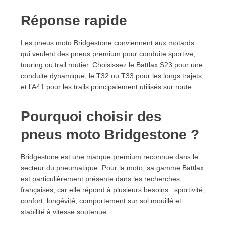
9. Rapport qualité-prix
9.1. Ne pas juger uniquement le prix d’achat
Réponse rapide
9.2. Comparer avec la bonne catégorie
10. Avis sur les pneus moto Bridgestone
Les pneus moto Bridgestone conviennent aux motards
10.1. Lire les avis avec méthode
qui veulent des pneus premium pour conduite sportive,
10.2. Attention aux anciens modèles
touring ou trail routier. Choisissez le Battlax S23 pour une
11. Acheter des pneus moto Bridgestone en ligne
conduite dynamique, le T32 ou T33 pour les longs trajets,
11.1. Vérifications avant commande
et l’A41 pour les trails principalement utilisés sur route.
11.2. Parcours de choix recommandé
12. Questions fréquentes sur les pneus moto
Pourquoi choisir des
Bridgestone
pneus moto Bridgestone ?
12.1. Quels pneus moto Bridgestone choisir ?
12.2. Les pneus moto Bridgestone sont-ils fiables ?
Bridgestone est une marque premium reconnue dans le
12.3. Quel est le meilleur Bridgestone Battlax ?
secteur du pneumatique. Pour la moto, sa gamme Battlax
12.4. Bridgestone S23 ou S22 : lequel choisir ?
est particulièrement présente dans les recherches
12.5. Bridgestone T32 ou T33 : lequel est le plus
françaises, car elle répond à plusieurs besoins : sportivité,
adapté ?
confort, longévité, comportement sur sol mouillé et
12.6. Les Bridgestone A41 sont-ils adaptés aux
stabilité à vitesse soutenue.
trails ?