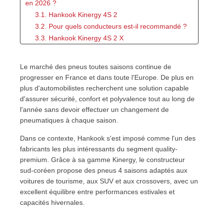
en 2026 ?
3.1. Hankook Kinergy 4S 2
3.2. Pour quels conducteurs est-il recommandé ?
3.3. Hankook Kinergy 4S 2 X
4. Conformité à la Loi Montagne : ce qu'il faut savoir
5. Comment se comportent les pneus Hankook 4
Le marché des pneus toutes saisons continue de
saisons dans les différentes conditions de conduite ?
progresser en France et dans toute l'Europe. De plus en
5.1. Comportement sur route sèche
plus d'automobilistes recherchent une solution capable
5.2. Adhérence sur route mouillée
d'assurer sécurité, confort et polyvalence tout au long de
5.3. Performances par temps froid et sur neige
l'année sans devoir effectuer un changement de
légère
pneumatiques à chaque saison.
5.4. Confort et niveau sonore
Dans ce contexte, Hankook s'est imposé comme l'un des
6. Avantages et inconvénients des pneus Hankook 4
fabricants les plus intéressants du segment quality-
saisons
premium. Grâce à sa gamme Kinergy, le constructeur
7. Hankook ou Michelin : quel pneu 4 saisons choisir ?
sud-coréen propose des pneus 4 saisons adaptés aux
8. Pourquoi le rapport qualité/prix est-il l'un des
voitures de tourisme, aux SUV et aux crossovers, avec un
principaux atouts de Hankook ?
excellent équilibre entre performances estivales et
9. Quel pneu Hankook choisir selon votre profil ?
capacités hivernales.
9.1. Pour les trajets urbains quotidiens