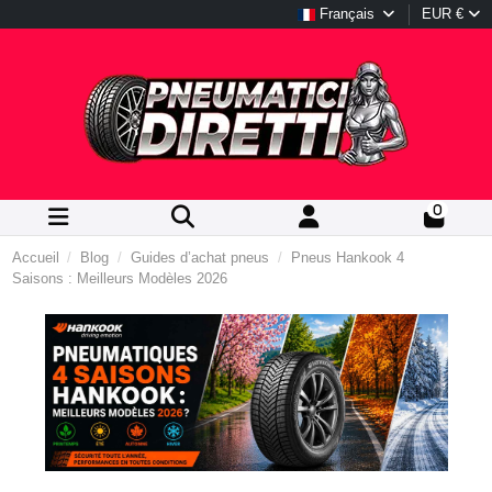
Français
EUR €
0
Accueil
Blog
Guides d’achat pneus
Pneus Hankook 4
Saisons : Meilleurs Modèles 2026