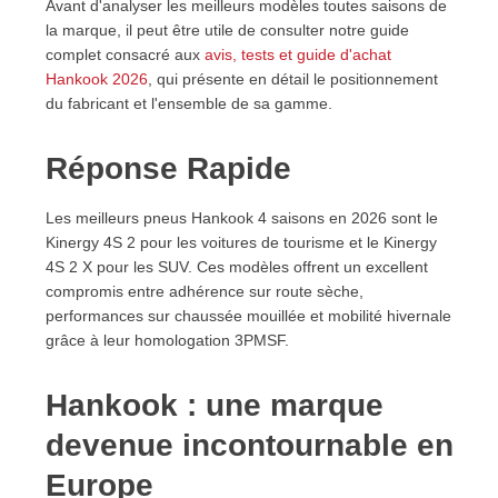
Avant d'analyser les meilleurs modèles toutes saisons de
9.2. Pour les familles et les longs trajets
la marque, il peut être utile de consulter notre guide
9.3. Pour les SUV et crossovers
complet consacré aux
avis, tests et guide d'achat
10. Pneus Hankook 4 saisons et véhicules électriques
Hankook 2026
, qui présente en détail le positionnement
11. Dans quels cas choisir des pneus Hankook 4
du fabricant et l'ensemble de sa gamme.
saisons ?
12. Questions fréquentes sur les pneus Hankook 4
Réponse Rapide
saisons
12.1. Quel est le meilleur pneu Hankook 4 saisons
Les meilleurs pneus Hankook 4 saisons en 2026 sont le
en 2026 ?
Kinergy 4S 2 pour les voitures de tourisme et le Kinergy
12.2. Les pneus Hankook 4 saisons sont-ils
4S 2 X pour les SUV. Ces modèles offrent un excellent
conformes à la Loi Montagne ?
compromis entre adhérence sur route sèche,
12.3. Le Kinergy 4S 2 est-il adapté à l'autoroute ?
performances sur chaussée mouillée et mobilité hivernale
12.4. Hankook est-il une marque fiable ?
grâce à leur homologation 3PMSF.
12.5. Quelle différence existe-t-il entre le Kinergy
4S 2 et le Kinergy 4S 2 X ?
Hankook : une marque
12.6. Les pneus Hankook conviennent-ils aux SUV
devenue incontournable en
?
12.7. Quelle est la durée de vie d'un pneu Hankook
Europe
4 saisons ?