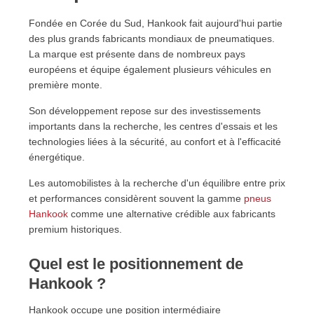
12.8. Hankook ou Michelin : lequel offre le meilleur
Fondée en Corée du Sud, Hankook fait aujourd'hui partie
rapport qualité/prix ?
des plus grands fabricants mondiaux de pneumatiques.
12.9. Les pneus Hankook 4 saisons sont-ils
La marque est présente dans de nombreux pays
adaptés à la pluie ?
européens et équipe également plusieurs véhicules en
12.10. Où trouver la gamme complète des pneus
première monte.
Hankook ?
Son développement repose sur des investissements
13. Quel modèle choisir en 2026 ?
importants dans la recherche, les centres d'essais et les
technologies liées à la sécurité, au confort et à l'efficacité
énergétique.
Les automobilistes à la recherche d'un équilibre entre prix
et performances considèrent souvent la gamme
pneus
Hankook
comme une alternative crédible aux fabricants
premium historiques.
Quel est le positionnement de
Hankook ?
Hankook occupe une position intermédiaire