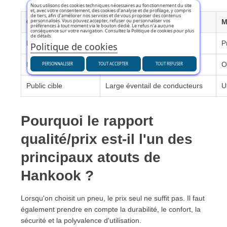
Nous utilisons des cookies techniques nécessaires au fonctionnement du site
et, avec votre consentement, des cookies d’analyse et de profilage, y compris
de tiers, afin d’améliorer nos services et de vous proposer des contenus
personnalisés. Vous pouvez accepter, refuser ou personnaliser vos
Critère
Hankook
M
préférences à tout moment via le bouton dédié. Le refus n’a aucune
conséquence sur votre navigation. Consultez la Politique de cookies pour plus
de détails.
Positionnement
Quality-Premium
P
Politique de cookies
Rapport qualité/prix
Très compétitif
O
PERSONNALISER
TOUT ACCEPTER
TOUT REFUSER
Public cible
Large éventail de conducteurs
U
Pourquoi le rapport
qualité/prix est-il l'un des
principaux atouts de
Hankook ?
Lorsqu'on choisit un pneu, le prix seul ne suffit pas. Il faut
également prendre en compte la durabilité, le confort, la
sécurité et la polyvalence d'utilisation.