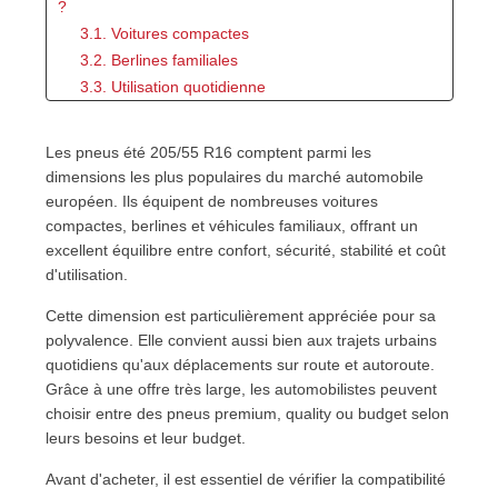
?
3.1. Voitures compactes
3.2. Berlines familiales
3.3. Utilisation quotidienne
4. Pourquoi choisir des pneus été ?
4.1. Meilleure stabilité par temps chaud
Les pneus été 205/55 R16 comptent parmi les
4.2. Bon comportement sur route mouillée
dimensions les plus populaires du marché automobile
4.3. Confort et efficacité
européen. Ils équipent de nombreuses voitures
5. Les critères essentiels avant l'achat
compactes, berlines et véhicules familiaux, offrant un
5.1. L'étiquette européenne
excellent équilibre entre confort, sécurité, stabilité et coût
5.2. L'adhérence sur sol mouillé
d'utilisation.
5.3. Le bruit de roulement
Cette dimension est particulièrement appréciée pour sa
5.4. La résistance au roulement
polyvalence. Elle convient aussi bien aux trajets urbains
6. Pneus premium, quality et budget
quotidiens qu'aux déplacements sur route et autoroute.
6.1. Segment premium
Grâce à une offre très large, les automobilistes peuvent
6.2. Segment quality
choisir entre des pneus premium, quality ou budget selon
6.3. Segment budget
leurs besoins et leur budget.
7. Comparatif des différentes gammes de pneus été
Avant d'acheter, il est essentiel de vérifier la compatibilité
205/55 R16