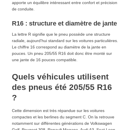
17. Questions fréquentes sur les pneus été 205/55
apporte un équilibre intéressant entre confort et précision
R16
de conduite.
17.1. Quels sont les meilleurs pneus été 205/55
R16 : structure et diamètre de jante
R16 ?
17.2. Les pneus été sont-ils efficaces sous la pluie
La lettre R signifie que le pneu possède une structure
?
radiale, aujourd'hui standard sur les voitures particulières.
17.3. Que signifie 205/55 R16 ?
Le chiffre 16 correspond au diamètre de la jante en
17.4. Quels véhicules utilisent cette dimension ?
pouces. Un pneu 205/55 R16 doit donc être monté sur
17.5. Quelle différence entre pneus été et pneus 4
une jante de 16 pouces compatible.
saisons ?
17.6. Les pneus budget sont-ils fiables ?
Quels véhicules utilisent
17.7. Quand installer des pneus été ?
des pneus été 205/55 R16
17.8. Quelle est la durée de vie d'un pneu été
205/55 R16 ?
?
17.9. Que signifie la mention XL ?
17.10. Les pneus Run Flat existent-ils en 205/55
Cette dimension est très répandue sur les voitures
R16 ?
compactes et les berlines du segment C. On la retrouve
17.11. Comment être certain de choisir la bonne
notamment sur différentes générations de Volkswagen
référence ?
Golf, Peugeot 308, Renault Megane, Audi A3, Seat Leon,