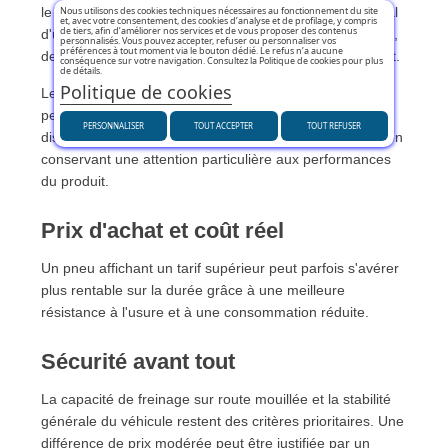
Nous utilisons des cookies techniques nécessaires au fonctionnement du site
le pneu le moins cher. Il convient d'évaluer le coût global
et, avec votre consentement, des cookies d’analyse et de profilage, y compris
de tiers, afin d’améliorer nos services et de vous proposer des contenus
d'utilisation en tenant compte de la longévité, du confort,
personnalisés. Vous pouvez accepter, refuser ou personnaliser vos
préférences à tout moment via le bouton dédié. Le refus n’a aucune
de l'efficacité énergétique et du niveau de sécurité offert.
conséquence sur votre navigation. Consultez la Politique de cookies pour plus
de détails.
Politique de cookies
Les conducteurs qui souhaitent optimiser leur budget
peuvent également comparer les différentes offres
PERSONNALISER
TOUT ACCEPTER
TOUT REFUSER
disponibles dans la rubrique des
pneus pas chers
tout en
conservant une attention particulière aux performances
du produit.
Prix d'achat et coût réel
Un pneu affichant un tarif supérieur peut parfois s'avérer
plus rentable sur la durée grâce à une meilleure
résistance à l'usure et à une consommation réduite.
Sécurité avant tout
La capacité de freinage sur route mouillée et la stabilité
générale du véhicule restent des critères prioritaires. Une
différence de prix modérée peut être justifiée par un