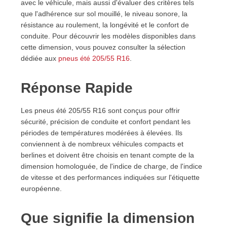
avec le véhicule, mais aussi d'évaluer des critères tels
8. Avantages et inconvénients des pneus été 205/55
que l'adhérence sur sol mouillé, le niveau sonore, la
R16
résistance au roulement, la longévité et le confort de
9. Comment évaluer le rapport qualité-prix ?
conduite. Pour découvrir les modèles disponibles dans
9.1. Prix d'achat et coût réel
cette dimension, vous pouvez consulter la sélection
9.2. Sécurité avant tout
dédiée aux
pneus été 205/55 R16
.
9.3. Confort de conduite
10. Quel pneu choisir selon son utilisation ?
Réponse Rapide
10.1. Usage urbain
10.2. Trajets autoroutiers
Les pneus été 205/55 R16 sont conçus pour offrir
10.3. Conduite dynamique
sécurité, précision de conduite et confort pendant les
10.4. Kilométrage élevé
périodes de températures modérées à élevées. Ils
11. Pneus été 205/55 R16 pour véhicules hybrides et
conviennent à de nombreux véhicules compacts et
électriques
berlines et doivent être choisis en tenant compte de la
11.1. Résistance au roulement
dimension homologuée, de l'indice de charge, de l'indice
de vitesse et des performances indiquées sur l'étiquette
11.2. Niveau sonore
européenne.
11.3. Indice de charge adapté
12. Pneus XL, Run Flat et homologations
12.1. Pneus XL
Que signifie la dimension
12.2. Technologie Run Flat