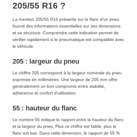
205/55 R16 ?
12.3. Homologations constructeur
13. Comparer les pneus été avec les pneus hiver et 4
La mention 205/55 R16 présente sur le flanc d'un pneu
saisons
fournit des informations essentielles sur ses dimensions
13.1. Quand privilégier les pneus été ?
et sa structure. Comprendre cette indication permet de
13.2. Quand choisir les pneus hiver ?
vérifier rapidement si le pneumatique est compatible avec
13.3. Dans quels cas opter pour des pneus 4
le véhicule.
saisons ?
14. Comment comparer les modèles disponibles en
205 : largeur du pneu
ligne ?
Le chiffre 205 correspond à la largeur nominale du pneu
14.1. Vérifier les dimensions complètes
exprimée en millimètres. Une largeur de 205 mm offre
14.2. Comparer les performances
généralement un bon compromis entre stabilité,
14.3. Adapter le choix à son usage
adhérence et confort d'utilisation.
15. Erreurs fréquentes à éviter
16. Durée de vie et entretien des pneus été 205/55
55 : hauteur du flanc
R16
16.1. Contrôler régulièrement la pression
Le nombre 55 indique le rapport entre la hauteur du flanc
16.2. Surveiller l'usure du pneumatique
et la largeur du pneu. Plus ce chiffre est faible, plus le
16.3. Vérifier l'équilibrage et la géométrie
flanc est bas. Dans cette dimension, le rapport de 55 %