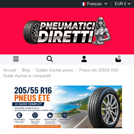
Français
EUR €
0
Accueil
Blog
Guides d’achat pneus
Pneus été 205/55 R16 :
Guide d'achat et comparatif