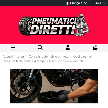
Français
EUR €
0
Accueil
Blog
Conseils automobile et moto
Quelle est la
meilleure huile moteur 4 temps ? Découvrons-le ensemble