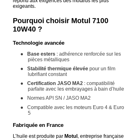
répond aux exigences des motards les plus
exigeants.
Pourquoi choisir Motul 7100
10W40 ?
Technologie avancée
●
Base esters
: adhérence renforcée sur les
pièces métalliques
●
Stabilité thermique élevée
pour un film
lubrifiant constant
●
Certification JASO MA2
: compatibilité
parfaite avec les embrayages à bain d’huile
●
Normes API SN / JASO MA2
●
Compatible avec les moteurs Euro 4 & Euro
5
Fabriquée en France
L’huile est produite par
Motul
, entreprise française