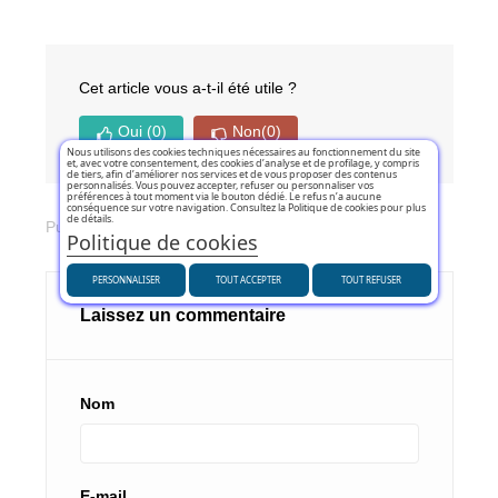
Cet article vous a-t-il été utile ?
Oui
(0)
Non
(0)
Nous utilisons des cookies techniques nécessaires au fonctionnement du site
et, avec votre consentement, des cookies d’analyse et de profilage, y compris
de tiers, afin d’améliorer nos services et de vous proposer des contenus
personnalisés. Vous pouvez accepter, refuser ou personnaliser vos
préférences à tout moment via le bouton dédié. Le refus n’a aucune
conséquence sur votre navigation. Consultez la Politique de cookies pour plus
de détails.
Publié dans:
Conseils automobile et moto
Politique de cookies
PERSONNALISER
TOUT ACCEPTER
TOUT REFUSER
Laissez un commentaire
Nom
E-mail