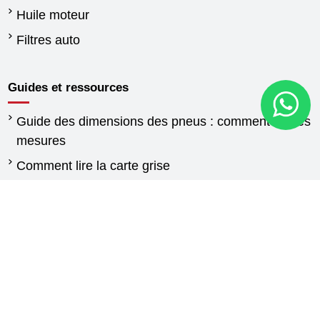
Huile moteur
Filtres auto
Guides et ressources
Guide des dimensions des pneus : comment lire les
mesures
Comment lire la carte grise
Quand changer les pneus
Différence entre pneus été et hiver
Réglementation pneus hiver
Pneus pour fourgonnettes : guide d’achat et
conseils de choix
Guide pneus agricoles