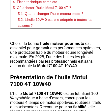
4. Fiche technique complète
5. Où acheter l’huile Motul 7100 4T ?
5.1. Quand changer l’huile moteur moto ?
5.2. L’huile 10W40 est-elle adaptée à toutes les
saisons ?
5.3. Est-elle adaptée à un usage sportif ?
5.4. Puis-je utiliser une huile pour voiture dans ma
Choisir la bonne
moto ?
huile moteur pour moto
est
essentiel pour garantir des performances optimales,
6. Conclusion
une protection fiable du moteur et une longévité
maximale. En 2025, l’une des huiles les plus
recommandées par les professionnels est sans
aucun doute la
Motul 7100 4T 10W40
.
Présentation de l’huile Motul
7100 4T 10W40
L’huile
Motul 7100 4T 10W40
est un lubrifiant 100
% synthétique à base d’esters, conçu pour les
moteurs 4 temps de motos sportives, routières, trails
et maxiscooters. Reconnue pour sa
fiabilité
, elle