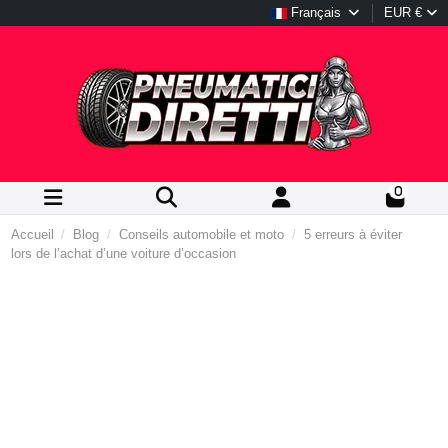
Français
EUR €
0
Accueil
Blog
Conseils automobile et moto
5 erreurs à éviter
lors de l’achat d’une voiture d’occasion