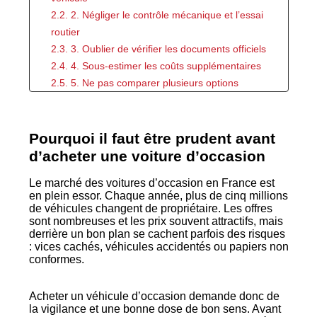
2.2. 2. Négliger le contrôle mécanique et l’essai
routier
2.3. 3. Oublier de vérifier les documents officiels
2.4. 4. Sous-estimer les coûts supplémentaires
2.5. 5. Ne pas comparer plusieurs options
3. Conseils pratiques pour un achat réussi
4. Conclusion – Un achat réfléchi et en toute
confiance
Pourquoi il faut être prudent avant
d’acheter une voiture d’occasion
Le marché des voitures d’occasion en France est
en plein essor. Chaque année, plus de cinq millions
de véhicules changent de propriétaire. Les offres
sont nombreuses et les prix souvent attractifs, mais
derrière un bon plan se cachent parfois des risques
: vices cachés, véhicules accidentés ou papiers non
conformes.
Acheter un véhicule d’occasion demande donc de
la vigilance et une bonne dose de bon sens. Avant