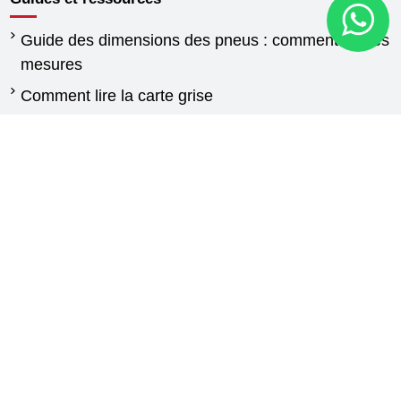
Guide des dimensions des pneus : comment lire les
mesures
Comment lire la carte grise
Quand changer les pneus
Différence entre pneus été et hiver
Réglementation pneus hiver
Pneus pour fourgonnettes : guide d’achat et
conseils de choix
Guide pneus agricoles
Contactez-nous
New Generation
Via Calabria,25