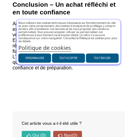
Conclusion – Un achat réfléchi et
en toute confiance
Nous utilisons des cookies techniques nécessaires au fonctionnement du site
Acheter une voiture d’occasion peut être une
et, avec votre consentement, des cookies d’analyse et de profilage, y compris
excellente affaire si l’on prend le temps de bien
de tiers, afin d’améliorer nos services et de vous proposer des contenus
personnalisés. Vous pouvez accepter, refuser ou personnaliser vos
vérifier chaque détail.
préférences à tout moment via le bouton dédié. Le refus n’a aucune
conséquence sur votre navigation. Consultez la Politique de cookies pour plus
En évitant ces cinq erreurs et en suivant quelques
de détails.
règles simples, vous pouvez trouver un véhicule
Politique de cookies
fiable, adapté à vos besoins et à votre budget.
L’achat d’une voiture n’est pas seulement une
PERSONNALISER
TOUT ACCEPTER
TOUT REFUSER
question de prix, mais avant tout de sécurité, de
confiance et de préparation.
Cet article vous a-t-il été utile ?
Oui
(0)
Non
(0)