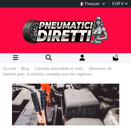
Français
EUR €
0
Accueil
Blog
Conseils automobile et moto
Démarreur de
batterie auto, la solution complète pour les urgences.