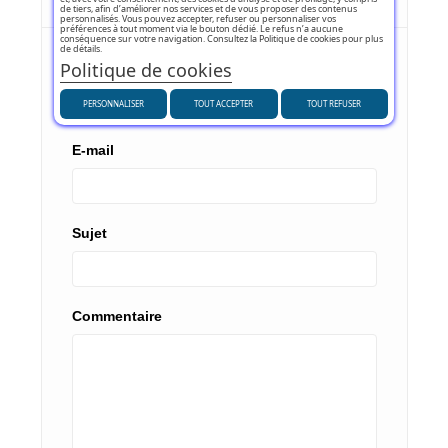
de tiers, afin d’améliorer nos services et de vous proposer des contenus
personnalisés. Vous pouvez accepter, refuser ou personnaliser vos
préférences à tout moment via le bouton dédié. Le refus n’a aucune
conséquence sur votre navigation. Consultez la Politique de cookies pour plus
de détails.
Politique de cookies
Nom
PERSONNALISER
TOUT ACCEPTER
TOUT REFUSER
E-mail
Sujet
Commentaire