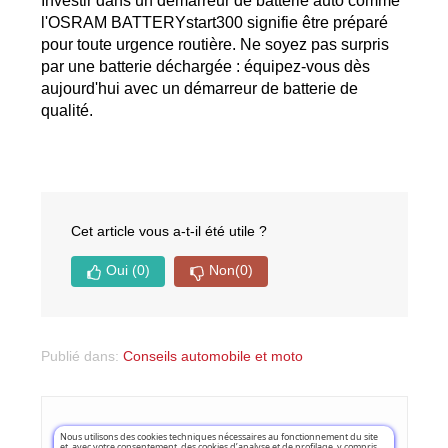
Investir dans un démarreur de batterie auto comme 
l'OSRAM BATTERYstart300 signifie être préparé 
pour toute urgence routière. Ne soyez pas surpris 
par une batterie déchargée : équipez-vous dès 
aujourd'hui avec un démarreur de batterie de 
qualité.
Cet article vous a-t-il été utile ?
Oui
(0)
Non
(0)
Publié dans:
Conseils automobile et moto
Laissez un commentaire
Nous utilisons des cookies techniques nécessaires au fonctionnement du site
et, avec votre consentement, des cookies d’analyse et de profilage, y compris