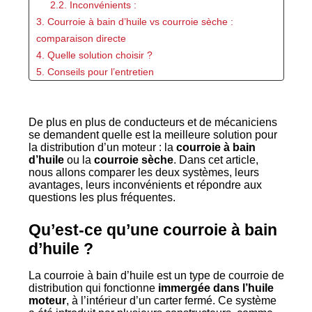
2.2. Inconvénients :
3. Courroie à bain d’huile vs courroie sèche :
comparaison directe
4. Quelle solution choisir ?
5. Conseils pour l’entretien
6. FAQ : Questions fréquentes
6.1. Quelle est la durée de vie d’une courroie à
De plus en plus de conducteurs et de mécaniciens
bain d’huile ?
se demandent quelle est la meilleure solution pour
6.2. Combien coûte le remplacement d’une
la distribution d’un moteur : la
courroie à bain
courroie à bain d’huile ?
d’huile
ou la
courroie sèche
. Dans cet article,
nous allons comparer les deux systèmes, leurs
6.3. Quels sont les symptômes d’une courroie usée
avantages, leurs inconvénients et répondre aux
?
questions les plus fréquentes.
6.4. Vaut-il mieux une courroie ou une chaîne de
distribution ?
Qu’est-ce qu’une courroie à bain
7. Conclusion
d’huile ?
La courroie à bain d’huile est un type de courroie de
distribution qui fonctionne
immergée dans l’huile
moteur
, à l’intérieur d’un carter fermé. Ce système