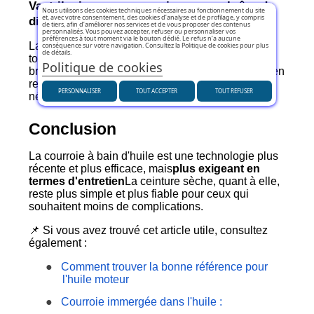
Vaut-il mieux une courroie ou une chaîne de
Nous utilisons des cookies techniques nécessaires au fonctionnement du site
et, avec votre consentement, des cookies d’analyse et de profilage, y compris
distribution ?
de tiers, afin d’améliorer nos services et de vous proposer des contenus
personnalisés. Vous pouvez accepter, refuser ou personnaliser vos
préférences à tout moment via le bouton dédié. Le refus n’a aucune
La chaîne de distribution est conçue pour durer
conséquence sur votre navigation. Consultez la Politique de cookies pour plus
de détails.
toute la vie du moteur, mais elle peut devenir
Politique de cookies
bruyante et coûteuse à remplacer. Les courroies, en
revanche, sont plus silencieuses et légères, mais
PERSONNALISER
TOUT ACCEPTER
TOUT REFUSER
nécessitent un entretien programmé.
Conclusion
La courroie à bain d'huile est une technologie plus
récente et plus efficace, mais
plus exigeant en
termes d'entretien
La ceinture sèche, quant à elle,
reste plus simple et plus fiable pour ceux qui
souhaitent moins de complications.
📌 Si vous avez trouvé cet article utile, consultez
également :
●
Comment trouver la bonne référence pour
l'huile moteur
●
Courroie immergée dans l'huile :