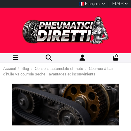
Français
EUR €
0
Accueil
Blog
Conseils automobile et moto
Courroie à bain
d’huile vs courroie sèche : avantages et inconvénients