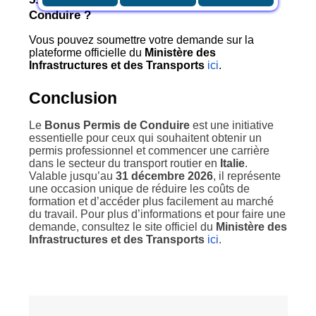
Conduire ?
Vous pouvez soumettre votre demande sur la
plateforme officielle du
Ministère des
Infrastructures et des Transports
ici
.
Conclusion
Le
Bonus Permis de Conduire
est une initiative
essentielle pour ceux qui souhaitent obtenir un
permis professionnel et commencer une carrière
dans le secteur du transport routier en
Italie
.
Valable jusqu’au
31 décembre 2026
, il représente
une occasion unique de réduire les coûts de
formation et d’accéder plus facilement au marché
du travail. Pour plus d’informations et pour faire une
demande, consultez le site officiel du
Ministère des
Infrastructures et des Transports
ici
.