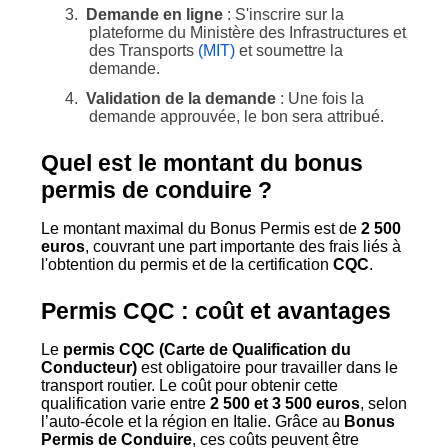
3.
Demande en ligne
: S'inscrire sur la
plateforme du Ministère des Infrastructures et
des Transports
(MIT)
et soumettre la
demande.
4.
Validation de la demande
: Une fois la
demande approuvée, le bon sera attribué.
Quel est le montant du bonus
permis de conduire ?
Le montant maximal du Bonus Permis est de
2 500
euros
, couvrant une part importante des frais liés à
l'obtention du permis et de la certification
CQC
.
Permis CQC : coût et avantages
Le
permis CQC (Carte de Qualification du
Conducteur)
est obligatoire pour travailler dans le
transport routier. Le coût pour obtenir cette
qualification varie entre
2 500 et 3 500 euros
, selon
l’auto-école et la région en Italie. Grâce au
Bonus
Permis de Conduire
, ces coûts peuvent être