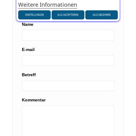
Hinterlassen Sie einen Kommentar
Weitere Informationen
EINSTELLUNGEN
ALLE AKZEPTIEREN
ALLE ABLEHNEN
Name
E-mail
Betreff
Kommentar