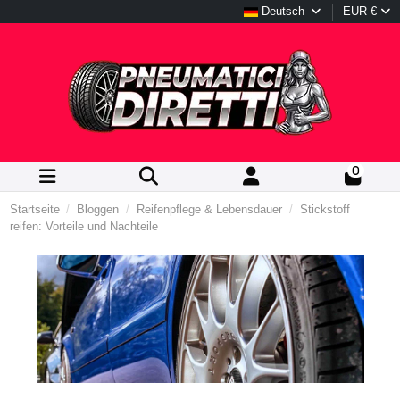
Deutsch
EUR €
0
Startseite
Bloggen
Reifenpflege & Lebensdauer
Stickstoff
reifen: Vorteile und Nachteile