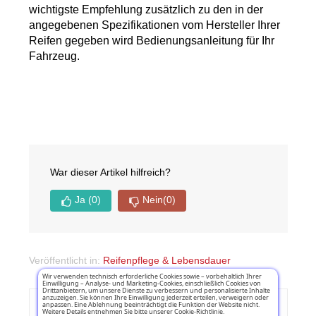
wichtigste Empfehlung zusätzlich zu den in der 
angegebenen Spezifikationen vom Hersteller Ihrer 
Reifen gegeben wird Bedienungsanleitung für Ihr 
Fahrzeug.
War dieser Artikel hilfreich?
Ja
(0)
Nein
(0)
Veröffentlicht in:
Reifenpflege & Lebensdauer
Wir verwenden technisch erforderliche Cookies sowie – vorbehaltlich Ihrer
Einwilligung – Analyse- und Marketing-Cookies, einschließlich Cookies von
Drittanbietern, um unsere Dienste zu verbessern und personalisierte Inhalte
anzuzeigen. Sie können Ihre Einwilligung jederzeit erteilen, verweigern oder
anpassen. Eine Ablehnung beeinträchtigt die Funktion der Website nicht.
Weitere Details entnehmen Sie bitte unserer Cookie-Richtlinie.