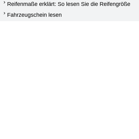
Reifenmaße erklärt: So lesen Sie die Reifengröße
Fahrzeugschein lesen
Wann reifen wechseln
Unterschied Sommerreifen und Winterreifen
Winterreifen Vorschriften
Reifen für Transporter: Kaufberatung und
Auswahlhilfe
Agrarreifen leitfaden
Kontakt
New Generation
Via Calabria,25
87030 Carolei (CS)
+393773976409