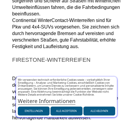
sorgenfrei und sicherer auf Straßen mit winterlichen 
Umwelteinflüssen fahren, die die Fahrbedingungen 
beeinflussen.
Continental WinterContact-Winterreifen sind für 
Pkw und 4x4-SUVs vorgesehen. Sie zeichnen sich 
durch hervorragende Bremsen auf vereisten und 
verschneiten Straßen, gute Fahrstabilität, erhöhte 
Festigkeit und Laufleistung aus.
FIRESTONE-WINTERREIFEN
Die Winterreifen der Marke Firestone haben sich 
Wir verwenden technisch erforderliche Cookies sowie – vorbehaltlich Ihrer
Einwilligung – Analyse- und Marketing-Cookies, einschließlich Cookies von
der Sicherheit und dem Komfort am Steuer 
Drittanbietern, um unsere Dienste zu verbessern und personalisierte Inhalte
anzuzeigen. Sie können Ihre Einwilligung jederzeit erteilen, verweigern oder
verschrieben. Sie haben eine große Auswahl an 
anpassen. Eine Ablehnung beeinträchtigt die Funktion der Website nicht.
Weitere Details entnehmen Sie bitte unserer Cookie-Richtlinie.
Modellen mit unterschiedlichen Eigenschaften, die 
Weitere Informationen
sowohl für den täglichen Gebrauch als auch für 
lange Strecken perfekt sind, da sie eine 
EINSTELLUNGEN
ALLE AKZEPTIEREN
ALLE ABLEHNEN
hervorragende Haltbarkeit aufweisen.