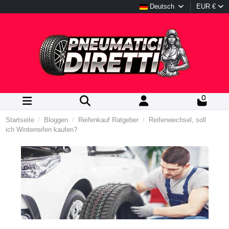
Deutsch
EUR €
0
Startseite
Bloggen
Reifenkauf Ratgeber
Reifenwechsel, soll
ich Winterreifen kaufen?