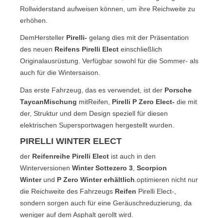
Rollwiderstand aufweisen können, um ihre Reichweite zu
erhöhen.
DemHersteller
Pirelli-
gelang dies mit der Präsentation
des neuen
Reifens
Pirelli Elect
einschließlich
Originalausrüstung. Verfügbar sowohl für die Sommer- als
auch für die Wintersaison.
Das erste Fahrzeug, das es verwendet, ist der
Porsche
TaycanMischung
mitReifen,
Pirelli P Zero Elect-
die mit
der, Struktur und dem Design speziell für diesen
elektrischen Supersportwagen hergestellt wurden.
PIRELLI WINTER ELECT
der
Reifenreihe
Pirelli Elect
ist auch in den
Winterversionen
Winter Sottezero 3
,
Scorpion
Winter
und
P Zero Winter erhältlich
.optimieren nicht nur
die Reichweite des Fahrzeugs
Reifen
Pirelli Elect-,
sondern sorgen auch für eine Geräuschreduzierung, da
weniger auf dem Asphalt gerollt wird.