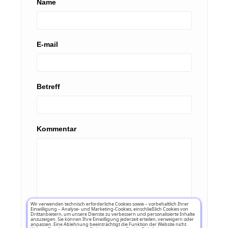
Name
E-mail
Betreff
Kommentar
Wir verwenden technisch erforderliche Cookies sowie – vorbehaltlich Ihrer
Einwilligung – Analyse- und Marketing-Cookies, einschließlich Cookies von
Drittanbietern, um unsere Dienste zu verbessern und personalisierte Inhalte
anzuzeigen. Sie können Ihre Einwilligung jederzeit erteilen, verweigern oder
anpassen. Eine Ablehnung beeinträchtigt die Funktion der Website nicht.
★
★
★
★
★
Bewertung: