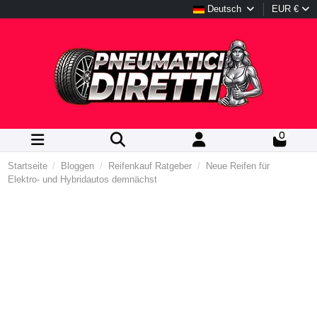
Deutsch
EUR €
0
Startseite
Bloggen
Reifenkauf Ratgeber
Neue Reifen für
Elektro- und Hybridautos demnächst