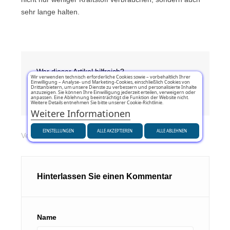
sehr lange halten.
War dieser Artikel hilfreich?
Wir verwenden technisch erforderliche Cookies sowie – vorbehaltlich Ihrer
Einwilligung – Analyse- und Marketing-Cookies, einschließlich Cookies von
Drittanbietern, um unsere Dienste zu verbessern und personalisierte Inhalte
Ja
(0)
Nein
(0)
anzuzeigen. Sie können Ihre Einwilligung jederzeit erteilen, verweigern oder
anpassen. Eine Ablehnung beeinträchtigt die Funktion der Website nicht.
Weitere Details entnehmen Sie bitte unserer Cookie-Richtlinie.
Weitere Informationen
EINSTELLUNGEN
ALLE AKZEPTIEREN
ALLE ABLEHNEN
Veröffentlicht in:
Reifenkauf Ratgeber
Hinterlassen Sie einen Kommentar
Name