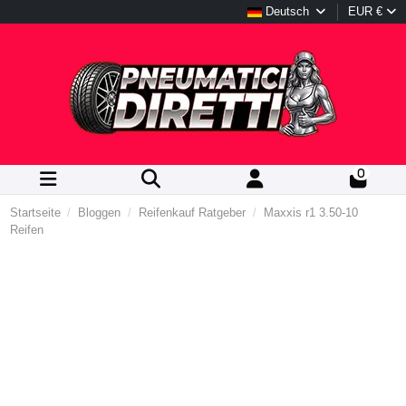
Deutsch
EUR €
0
Startseite
Bloggen
Reifenkauf Ratgeber
Maxxis r1 3.50-10
Reifen