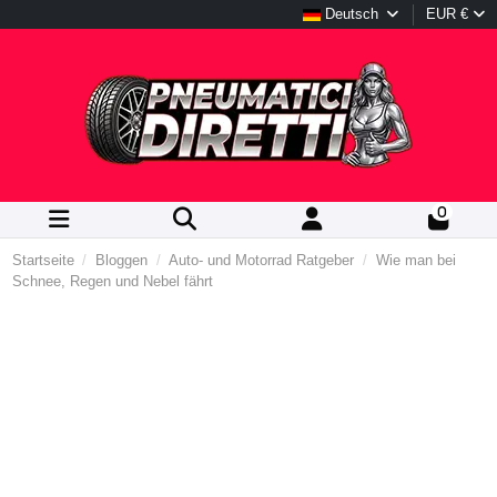
Deutsch
EUR €
0
Startseite
Bloggen
Auto- und Motorrad Ratgeber
Wie man bei
Schnee, Regen und Nebel fährt