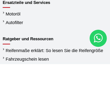
Ersatzteile und Services
Motoröl
Autofilter
Ratgeber und Ressourcen
Reifenmaße erklärt: So lesen Sie die Reifengröße
Fahrzeugschein lesen
Wann reifen wechseln
Unterschied Sommerreifen und Winterreifen
Winterreifen Vorschriften
Reifen für Transporter: Kaufberatung und
Auswahlhilfe
Agrarreifen leitfaden