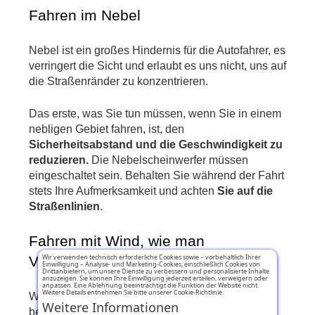
Fahren im Nebel
Nebel ist ein großes Hindernis für die Autofahrer, es 
verringert die Sicht und erlaubt es uns nicht, uns auf 
die Straßenränder zu konzentrieren.
Das erste, was Sie tun müssen, wenn Sie in einem 
nebligen Gebiet fahren, ist, den
Sicherheitsabstand und die Geschwindigkeit zu 
reduzieren.
 Die Nebelscheinwerfer müssen 
eingeschaltet sein. Behalten Sie während der Fahrt 
stets Ihre Aufmerksamkeit und achten
 Sie auf die 
Straßenlinien
.
Fahren mit Wind, wie man 
Wir verwenden technisch erforderliche Cookies sowie – vorbehaltlich Ihrer
Vorsichtsmaßnahmen trifft
Einwilligung – Analyse- und Marketing-Cookies, einschließlich Cookies von
Drittanbietern, um unsere Dienste zu verbessern und personalisierte Inhalte
anzuzeigen. Sie können Ihre Einwilligung jederzeit erteilen, verweigern oder
anpassen. Eine Ablehnung beeinträchtigt die Funktion der Website nicht.
Weitere Details entnehmen Sie bitte unserer Cookie-Richtlinie.
Wind ist eine Bedingung, der nicht viel Bedeutung 
Weitere Informationen
beigemessen wird, aber einige 