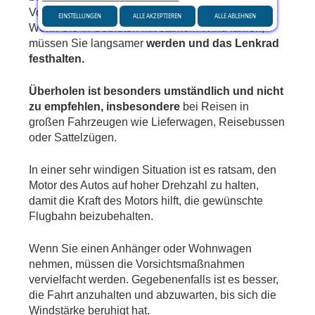
Vorsichtsmaßnahmen sollten getroffen werden. 
EINSTELLUNGEN
ALLE AKZEPTIEREN
ALLE ABLEHNEN
Wenn Sie in Gebieten mit starkem Wind fahren, 
müssen Sie langsamer
 werden und das Lenkrad 
festhalten.
Überholen ist besonders umständlich und nicht 
zu empfehlen, insbesondere
 bei Reisen in 
großen Fahrzeugen wie Lieferwagen, Reisebussen 
oder Sattelzügen.
In einer sehr windigen Situation ist es ratsam, den 
Motor des Autos auf hoher Drehzahl zu halten, 
damit die Kraft des Motors hilft, die gewünschte 
Flugbahn beizubehalten.
Wenn Sie einen Anhänger oder Wohnwagen 
nehmen, müssen die Vorsichtsmaßnahmen 
vervielfacht werden. Gegebenenfalls ist es besser, 
die Fahrt anzuhalten und abzuwarten, bis sich die 
Windstärke beruhigt hat.