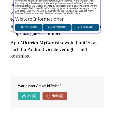
Wir verwenden technisch erforderliche Cookies sowie – vorbehaltlich Ihrer
und den nächstgelegenen Händler anzugeben. 
Einwilligung – Analyse- und Marketing-Cookies, einschließlich Cookies von
Drittanbietern, um unsere Dienste zu verbessern und personalisierte Inhalte
anzuzeigen. Sie können Ihre Einwilligung jederzeit erteilen, verweigern oder
anpassen. Eine Ablehnung beeinträchtigt die Funktion der Website nicht.
Zu den Zusatzleistungen gehören auch das 
Weitere Details entnehmen Sie bitte unserer Cookie-Richtlinie.
Weitere Informationen
Wetter und Michelin-Tipps zur Wartung und 
Reifenwahl, Fahrberatung, mit personalisierten 
EINSTELLUNGEN
ALLE AKZEPTIEREN
ALLE ABLEHNEN
Tipps das ganze Jahr über. 
App 
Michelin MyCar
 ist sowohl für iOS- als 
auch für Android-Geräte verfügbar und 
kostenlos. 
War dieser Artikel hilfreich?
Ja
(0)
Nein
(0)