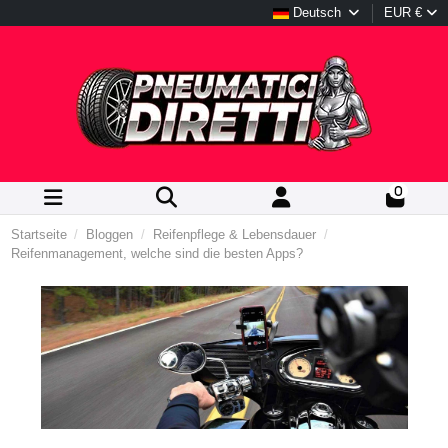
Deutsch
EUR €
0
Startseite
Bloggen
Reifenpflege & Lebensdauer
Reifenmanagement, welche sind die besten Apps?