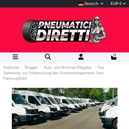
Deutsch
EUR €
0
Startseite
Bloggen
Auto- und Motorrad Ratgeber
Das
Geheimnis zur Verbesserung des Kostenmanagements Ihrer
Fahrzeugflotte