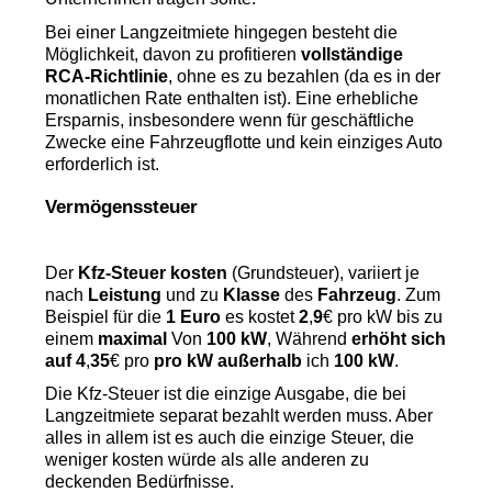
Bei einer Langzeitmiete hingegen besteht die 
Möglichkeit, davon zu profitieren 
vollständige 
RCA-Richtlinie
, ohne es zu bezahlen (da es in der 
monatlichen Rate enthalten ist). Eine erhebliche 
Ersparnis, insbesondere wenn für geschäftliche 
Zwecke eine Fahrzeugflotte und kein einziges Auto 
erforderlich ist.
Vermögenssteuer
Der 
Kfz-Steuer kosten
 (Grundsteuer), variiert je 
nach 
Leistung
 und zu 
Klasse
 des 
Fahrzeug
. Zum 
Beispiel für die 
1 Euro
 es kostet 
2
,
9
€ pro kW bis zu 
einem 
maximal
 Von 
100 kW
, Während 
erhöht sich 
auf 4
,
35
€ pro 
pro kW
außerhalb
 ich 
100 kW
.
Die Kfz-Steuer ist die einzige Ausgabe, die bei 
Langzeitmiete separat bezahlt werden muss. Aber 
alles in allem ist es auch die einzige Steuer, die 
weniger kosten würde als alle anderen zu 
deckenden Bedürfnisse.