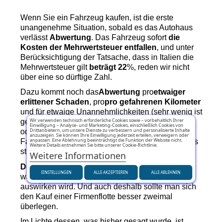
Wenn Sie ein Fahrzeug kaufen, ist die erste 
unangenehme Situation, sobald es das Autohaus 
verlässt 
Abwertung
. Das Fahrzeug sofort 
die 
Kosten der Mehrwertsteuer entfallen
, und unter 
Berücksichtigung der Tatsache, dass in Italien die 
Mehrwertsteuer gilt 
beträgt 22
%, reden wir nicht 
über eine so dürftige Zahl.
Dazu kommt noch das
Abwertung
 pro
etwaiger 
erlittener Schaden
, pro
pro gefahrenen Kilometer
und für etwaige Unannehmlichkeiten (sehr wenig ist 
Wir verwenden technisch erforderliche Cookies sowie – vorbehaltlich Ihrer
genug). Bei der Langzeitmiete (für Privatpersonen 
Einwilligung – Analyse- und Marketing-Cookies, einschließlich Cookies von
Drittanbietern, um unsere Dienste zu verbessern und personalisierte Inhalte
oder Unternehmen) ist dies nicht der Fall, da die 
anzuzeigen. Sie können Ihre Einwilligung jederzeit erteilen, verweigern oder
anpassen. Eine Ablehnung beeinträchtigt die Funktion der Website nicht.
Fahrzeuge weiterhin zur Verfügung des Vermieters 
Weitere Details entnehmen Sie bitte unserer Cookie-Richtlinie.
stehen.
Weitere Informationen
Der Zustand des Fahrzeugs
 es ist ein
Zustand
EINSTELLUNGEN
ALLE AKZEPTIEREN
ALLE ABLEHNEN
was sich stark auf die Referenzfahrzeuge 
auswirken wird. Und auch deshalb sollte man sich 
den Kauf einer Firmenflotte besser zweimal 
überlegen.
Im Lichte dessen, was bisher gesagt wurde, ist 