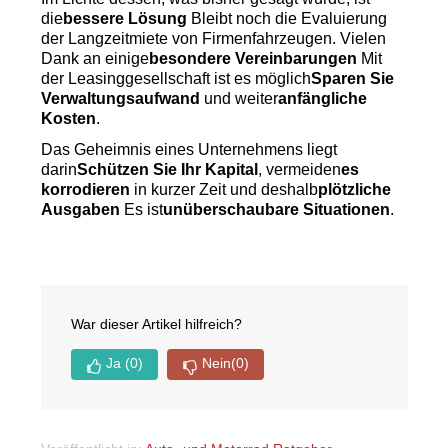
die
bessere Lösung
 Bleibt noch die Evaluierung 
der Langzeitmiete von Firmenfahrzeugen. Vielen 
Dank an einige
besondere Vereinbarungen
 Mit 
der Leasinggesellschaft ist es möglich
Sparen Sie 
Verwaltungsaufwand
 und weiter
anfängliche 
Kosten
.
Das Geheimnis eines Unternehmens liegt 
darin
Schützen Sie Ihr Kapital
, vermeiden
es 
korrodieren
 in kurzer Zeit und deshalb
plötzliche 
Ausgaben
 Es ist
unüberschaubare Situationen
.
War dieser Artikel hilfreich?
Ja
(0)
Nein
(0)