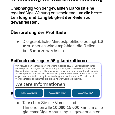
Unabhängig von der gewählten Marke ist eine
regelmäßige Wartung entscheidend, um
die beste
Leistung und Langlebigkeit der Reifen zu
gewährleisten
.
Überprüfung der Profiltiefe
●
Die gesetzliche Mindestprofiltiefe beträgt
1,6
mm
, aber es wird empfohlen, die Reifen
bei
3 mm
zu wechseln.
Reifendruck regelmäßig kontrollieren
Wir verwenden technisch erforderliche Cookies sowie – vorbehaltlich Ihrer
Einwilligung – Analyse- und Marketing-Cookies, einschließlich Cookies von
●
Überprüfen Sie den
Drittanbietern, um unsere Dienste zu verbessern und personalisierte Inhalte
anzuzeigen. Sie können Ihre Einwilligung jederzeit erteilen, verweigern oder
Reifendruck
mindestens einmal im Monat
,
anpassen. Eine Ablehnung beeinträchtigt die Funktion der Website nicht.
um übermäßigen Kraftstoffverbrauch zu
Weitere Details entnehmen Sie bitte unserer Cookie-Richtlinie.
Weitere Informationen
vermeiden.
Regelmäßiger Reifenwechsel
EINSTELLUNGEN
ALLE AKZEPTIEREN
ALLE ABLEHNEN
●
Tauschen Sie die Vorder- und
Hinterreifen
alle 10.000-15.000 km
, um eine
gleichmäßige Abnutzung zu gewährleisten.