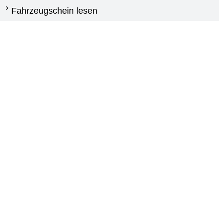
Fahrzeugschein lesen
Wann reifen wechseln
Unterschied Sommerreifen und Winterreifen
Winterreifen Vorschriften
Reifen für Transporter: Kaufberatung und
Auswahlhilfe
Agrarreifen leitfaden
Kontakt
New Generation
Via Calabria,25
87030 Carolei (CS)
+393773976409
info@pneumaticidiretti.com