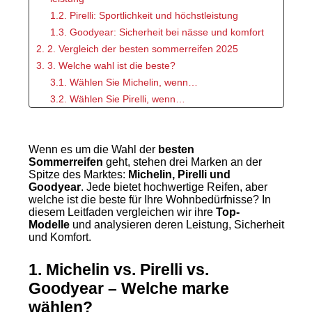
1.2. Pirelli: Sportlichkeit und höchstleistung
1.3. Goodyear: Sicherheit bei nässe und komfort
2. 2. Vergleich der besten sommerreifen 2025
3. 3. Welche wahl ist die beste?
3.1. Wählen Sie Michelin, wenn…
3.2. Wählen Sie Pirelli, wenn…
3.3. Wählen Sie Goodyear, wenn…
4. 4. Wartung für maximale leistung
Wenn es um die Wahl der
4.1. Überprüfung der Profiltiefe
besten
Sommerreifen
geht, stehen drei Marken an der
4.2. Reifendruck regelmäßig kontrollieren
Spitze des Marktes:
Michelin, Pirelli und
4.3. Regelmäßiger Reifenwechsel
Goodyear
. Jede bietet hochwertige Reifen, aber
welche ist die beste für Ihre Wohnbedürfnisse? In
5. Fazit
diesem Leitfaden vergleichen wir ihre
Top-
Modelle
und analysieren deren Leistung, Sicherheit
und Komfort.
1. Michelin vs. Pirelli vs.
Goodyear – Welche marke
wählen?