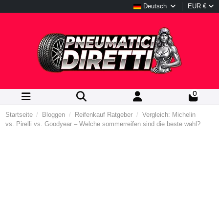
Deutsch
EUR €
0
Startseite
Bloggen
Reifenkauf Ratgeber
Vergleich: Michelin
vs. Pirelli vs. Goodyear – Welche sommerreifen sind die beste wahl?