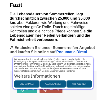
Fazit
Die
Lebensdauer von Sommerreifen liegt
durchschnittlich zwischen 25.000 und 35.000
km
, aber Faktoren wie Wartung und Fahrweise
spielen eine große Rolle. Durch regelmäßige
Kontrollen und die richtige Pflege können Sie
die
Lebensdauer Ihrer Reifen verlängern und die
Fahrsicherheit verbessern
.
🔎
Entdecken Sie unser Sommerreifen-Angebot
und kaufen Sie online auf
PneumaticiDiretti
.
Wir verwenden technisch erforderliche Cookies sowie – vorbehaltlich Ihrer
Einwilligung – Analyse- und Marketing-Cookies, einschließlich Cookies von
Drittanbietern, um unsere Dienste zu verbessern und personalisierte Inhalte
anzuzeigen. Sie können Ihre Einwilligung jederzeit erteilen, verweigern oder
anpassen. Eine Ablehnung beeinträchtigt die Funktion der Website nicht.
Weitere Details entnehmen Sie bitte unserer Cookie-Richtlinie.
Weitere Informationen
War dieser Artikel hilfreich?
EINSTELLUNGEN
ALLE AKZEPTIEREN
ALLE ABLEHNEN
Ja
(0)
Nein
(0)