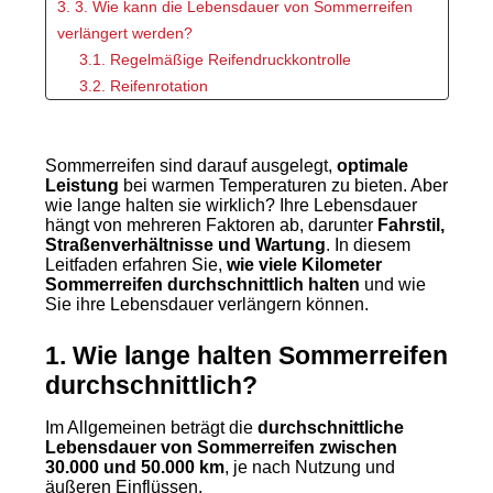
3. 3. Wie kann die Lebensdauer von Sommerreifen
verlängert werden?
3.1. Regelmäßige Reifendruckkontrolle
3.2. Reifenrotation
3.3. Auswuchten und Achsvermessung
3.4. Vermeidung von Überladung
Sommerreifen sind darauf ausgelegt,
3.5. Angepasster Fahrstil
optimale
Leistung
bei warmen Temperaturen zu bieten. Aber
4. Fazit
wie lange halten sie wirklich? Ihre Lebensdauer
hängt von mehreren Faktoren ab, darunter
Fahrstil,
Straßenverhältnisse und Wartung
. In diesem
Leitfaden erfahren Sie,
wie viele Kilometer
Sommerreifen durchschnittlich halten
und wie
Sie ihre Lebensdauer verlängern können.
1. Wie lange halten Sommerreifen
durchschnittlich?
Im Allgemeinen beträgt die
durchschnittliche
Lebensdauer von Sommerreifen zwischen
30.000 und 50.000 km
, je nach Nutzung und
äußeren Einflüssen.