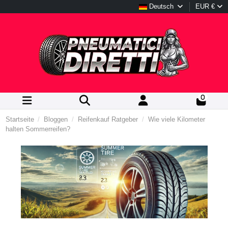
Deutsch
EUR €
0
Startseite
Bloggen
Reifenkauf Ratgeber
Wie viele Kilometer
halten Sommerreifen?