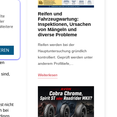
ben. Zu 
r
Reifen und
lte
Fahrzeugwartung:
.
der
Inspektionen, Ursachen
 Weitere
von Mängeln und
diverse Probleme
Reifen werden bei der
EREN
Hauptuntersuchung gründlich
kontrolliert. Geprüft werden unter
en 
anderem Profiltiefe,...
sind, 
Weiterlesen
t nicht 
 bei 
rdings 