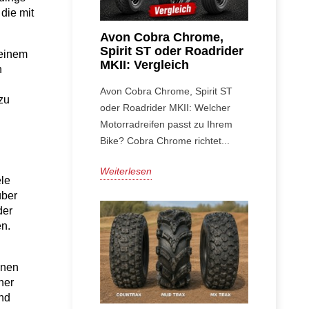
ie mit 
Avon Cobra Chrome,
Spirit ST oder Roadrider
einem 
MKII: Vergleich
 
Avon Cobra Chrome, Spirit ST
u 
oder Roadrider MKII: Welcher
Motorradreifen passt zu Ihrem
Bike? Cobra Chrome richtet...
Weiterlesen
le 
ber 
er 
en.
nen 
er 
nd 