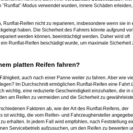
m "Runflat"-Modus verwendet wurden, innere Schäden erleiden, d
 Runflat-Reifen nicht zu reparieren, insbesondere wenn sie in 
kgelegt haben. Die Sicherheit des Fahrers könnte aufgrund von
repariert werden können, beeinträchtigt werden. Daher wird oft 
 ein Runflat-Reifen beschädigt wurde, um maximale Sicherheit z
nem platten Reifen fahren?
Fähigkeit, auch nach einer Panne weiter zu fahren. Aber wie vie
legen? Im Durchschnitt ermöglichen Runflat-Reifen eine Fahrt ü
och wichtig, eine reduzierte Geschwindigkeit einzuhalten, die in d
äden am Reifen zu vermeiden und die Sicherheit zu gewährleist
schiedenen Faktoren ab, wie der Art des Runflat-Reifens, der 
st wichtig, die vom Reifen- und Fahrzeughersteller angegebe
 erhalten. In jedem Fall wird empfohlen, nach Feststellung ein
inen Servicebetrieb aufzusuchen, um den Reifen zu bewerten u