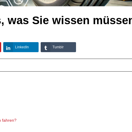
es, was Sie wissen müsse
LinkedIn
Tumblr
n fahren?