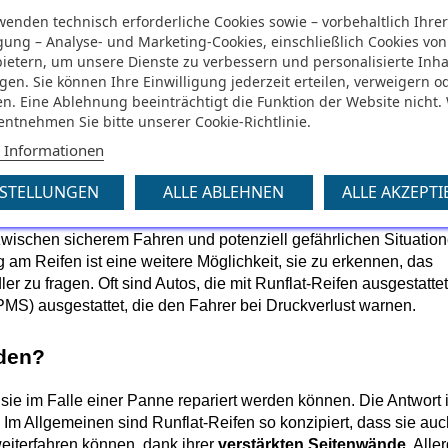
eifen auf dem Markt, die jeweils spezifische Eigenschaften ha
wenden technisch erforderliche Cookies sowie – vorbehaltlich Ihre
igung – Analyse- und Marketing-Cookies, einschließlich Cookies von
bietern, um unsere Dienste zu verbessern und personalisierte Inha
at-Reifen, die für ihre Langlebigkeit und Leistung bekannt sind
gen. Sie können Ihre Einwilligung jederzeit erteilen, verweigern o
ortables Fahren und Sicherheit auch bei einer Reifenpanne.
n. Eine Ablehnung beeinträchtigt die Funktion der Website nicht.
 entnehmen Sie bitte unserer Cookie-Richtlinie.
te Palette von Runflat-Reifen für verschiedene Fahrzeugtypen.
nigen, die zuverlässige Leistung und Sicherheit suchen.
 Informationen
NSTELLUNGEN
ALLE ABLEHNEN
ALLE AKZEPTI
wischen sicherem Fahren und potenziell gefährlichen Situation
ausmachen. Neben der spezifischen Kennzeichnung am Reifen ist eine weitere Möglichkeit, sie zu erkennen, das 
r zu fragen. Oft sind Autos, die mit Runflat-Reifen ausgestattet 
PMS) ausgestattet, die den Fahrer bei Druckverlust warnen.
rden?
sie im Falle einer Panne repariert werden können. Die Antwort is
m Allgemeinen sind Runflat-Reifen so konzipiert, dass sie auch
iterfahren können, dank ihrer 
verstärkten Seitenwände
. Alle