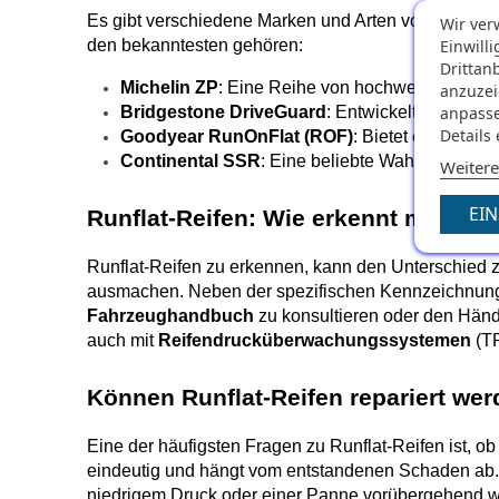
Es gibt verschiedene Marken und Arten von Runflat-R
Wir ver
den bekanntesten gehören:
Einwill
Drittan
Michelin ZP
: Eine Reihe von hochwertigen Runfl
anzuzei
Bridgestone DriveGuard
: Entwickelt für komf
anpasse
Details
Goodyear RunOnFlat (ROF)
: Bietet eine brei
Continental SSR
: Eine beliebte Wahl für dieje
Weitere
EI
Runflat-Reifen: Wie erkennt man sie
Runflat-Reifen zu erkennen, kann den Unterschied z
Fahrzeughandbuch
 zu konsultieren oder den Händle
auch mit 
Reifendrucküberwachungssystemen
 (T
Können Runflat-Reifen repariert we
Eine der häufigsten Fragen zu Runflat-Reifen ist, ob 
eindeutig und hängt vom entstandenen Schaden ab. I
niedrigem Druck oder einer Panne vorübergehend we