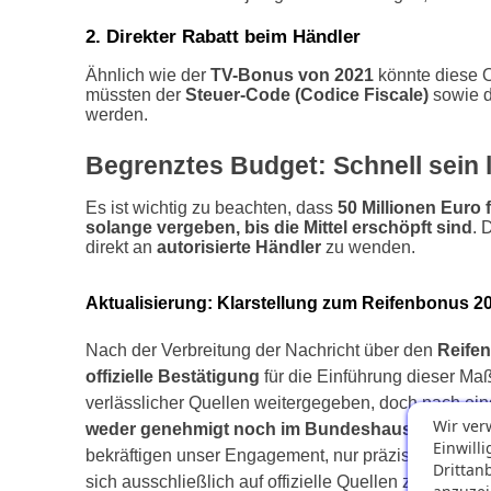
2. Direkter Rabatt beim Händler
Ähnlich wie der
TV-Bonus von 2021
könnte diese O
müssten der
Steuer-Code (Codice Fiscale)
sowie 
werden.
Begrenztes Budget: Schnell sein l
Es ist wichtig zu beachten, dass
50 Millionen Euro
solange vergeben, bis die Mittel erschöpft sind
. 
direkt an
autorisierte Händler
zu wenden.
Aktualisierung: Klarstellung zum Reifenbonus 2
Nach der Verbreitung der Nachricht über den 
Reife
offizielle Bestätigung
 für die Einführung dieser Ma
verlässlicher Quellen weitergegeben, doch nach ein
Wir ver
weder genehmigt noch im Bundeshaushalt 2025 
Einwill
bekräftigen unser Engagement, nur präzise und verlä
Drittan
sich ausschließlich auf offizielle Quellen zu verla