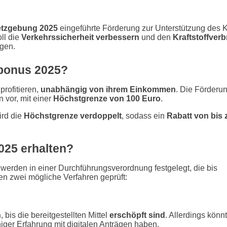
etzgebung 2025
eingeführte Förderung zur Unterstützung des 
ll die
Verkehrssicherheit verbessern
und den
Kraftstoffver
gen.
nbonus 2025?
profitieren,
unabhängig von ihrem Einkommen
. Die Förderun
 vor, mit einer
Höchstgrenze von 100 Euro
.
rd die
Höchstgrenze verdoppelt
, sodass ein
Rabatt von bis 
025 erhalten?
erden in einer Durchführungsverordnung festgelegt, die bis
en zwei mögliche Verfahren geprüft:
n
, bis die bereitgestellten Mittel
erschöpft sind
. Allerdings könn
iger Erfahrung mit digitalen Anträgen haben.