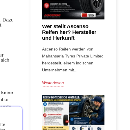
n. Dazu
t
Wer stellt Ascenso
Reifen her? Hersteller
und Herkunft
Ascenso Reifen werden von
ur
Mahansaria Tyres Private Limited
 sich
hergestellt, einem indischen
Unternehmen mit...
Weiterlesen
 keine 
nbar 
urde 
r
esern, 
lte
en zu 