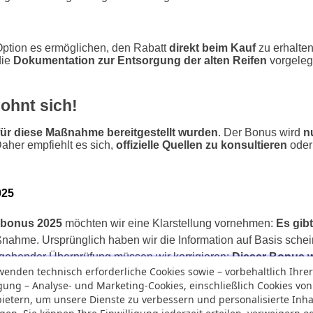
ption es ermöglichen, den Rabatt
direkt beim Kauf
zu erhalte
die
Dokumentation zur Entsorgung der alten Reifen
vorgeleg
ohnt sich!
 für diese Maßnahme bereitgestellt wurden
. Der Bonus wird
n
Daher empfiehlt es sich,
offizielle Quellen zu konsultieren
oder
025
nbonus 2025
 möchten wir eine Klarstellung vornehmen: 
Es gibt
ßnahme. Ursprünglich haben wir die Information auf Basis schei
gehender Überprüfung müssen wir korrigieren: 
Dieser Bonus w
wenden technisch erforderliche Cookies sowie – vorbehaltlich Ihre
berücksichtigt
. Wir entschuldigen uns für diesen Fehler und 
igung – Analyse- und Marketing-Cookies, einschließlich Cookies von
ssliche Informationen bereitzustellen. Wir empfehlen unseren L
bietern, um unsere Dienste zu verbessern und personalisierte Inha
ssen, um gesicherte Informationen zu verfügbaren Fördermaßnahm