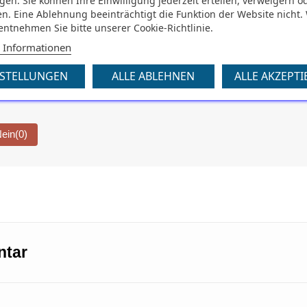
gen. Sie können Ihre Einwilligung jederzeit erteilen, verweigern o
n. Eine Ablehnung beeinträchtigt die Funktion der Website nicht.
 entnehmen Sie bitte unserer Cookie-Richtlinie.
zum Reifenbonus 2025 finden Sie auf
pneumaticidiretti.com
.
 Informationen
NSTELLUNGEN
ALLE ABLEHNEN
ALLE AKZEPTI
ein
(0)
ntar