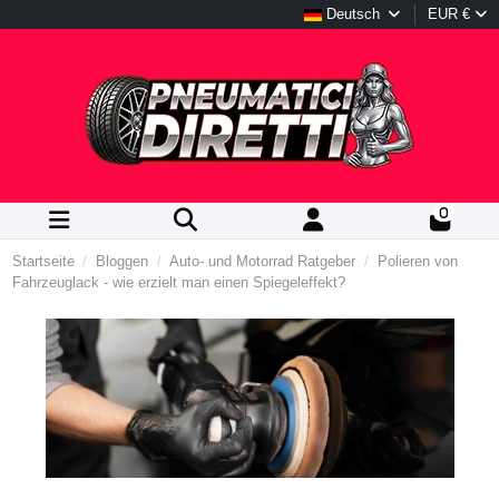
Deutsch
EUR €
0
Startseite
Bloggen
Auto- und Motorrad Ratgeber
Polieren von
Fahrzeuglack - wie erzielt man einen Spiegeleffekt?