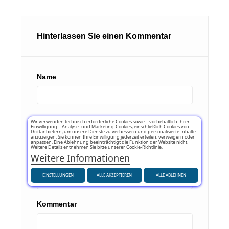
Hinterlassen Sie einen Kommentar
Name
E-mail
Wir verwenden technisch erforderliche Cookies sowie – vorbehaltlich Ihrer
Einwilligung – Analyse- und Marketing-Cookies, einschließlich Cookies von
Drittanbietern, um unsere Dienste zu verbessern und personalisierte Inhalte
anzuzeigen. Sie können Ihre Einwilligung jederzeit erteilen, verweigern oder
anpassen. Eine Ablehnung beeinträchtigt die Funktion der Website nicht.
Weitere Details entnehmen Sie bitte unserer Cookie-Richtlinie.
Weitere Informationen
Betreff
EINSTELLUNGEN
ALLE AKZEPTIEREN
ALLE ABLEHNEN
Kommentar