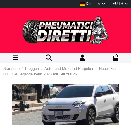
Deutsch
EUR €
0
Startseite
Bloggen
Auto- und Motorrad Ratgeber
Neuer Fiat
600: Die Legende kehrt 2023 mit Stil zurück