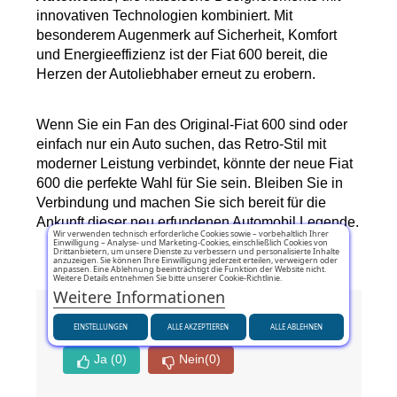
innovativen Technologien kombiniert. Mit 
besonderem Augenmerk auf Sicherheit, Komfort 
und Energieeffizienz ist der Fiat 600 bereit, die 
Herzen der Autoliebhaber erneut zu erobern.
Wenn Sie ein Fan des Original-Fiat 600 sind oder 
einfach nur ein Auto suchen, das Retro-Stil mit 
moderner Leistung verbindet, könnte der neue Fiat 
600 die perfekte Wahl für Sie sein. Bleiben Sie in 
Verbindung und machen Sie sich bereit für die 
Ankunft dieser neu erfundenen Automobil Legende.
Wir verwenden technisch erforderliche Cookies sowie – vorbehaltlich Ihrer
Einwilligung – Analyse- und Marketing-Cookies, einschließlich Cookies von
Drittanbietern, um unsere Dienste zu verbessern und personalisierte Inhalte
anzuzeigen. Sie können Ihre Einwilligung jederzeit erteilen, verweigern oder
anpassen. Eine Ablehnung beeinträchtigt die Funktion der Website nicht.
Weitere Details entnehmen Sie bitte unserer Cookie-Richtlinie.
Weitere Informationen
War dieser Artikel hilfreich?
EINSTELLUNGEN
ALLE AKZEPTIEREN
ALLE ABLEHNEN
Ja
(0)
Nein
(0)